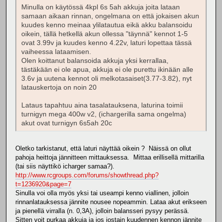
Minulla on käytössä 4kpl 6s 5ah akkuja joita lataan
samaan aikaan rinnan, ongelmana on että jokaisen akun
kuudes kenno meinaa ylilatautua eikä akku balansoidu
oikein, tällä hetkellä akun ollessa "täynnä" kennot 1-5
ovat 3.99v ja kuudes kenno 4.22v, laturi lopettaa tässä
vaiheessa lataamisen.
Olen koittanut balansoida akkuja yksi kerrallaa,
tästäkään ei ole apua, akkuja ei ole purettu ikinään alle
3.6v ja uutena kennot oli melkotasaiset(3.77-3.82), nyt
latauskertoja on noin 20
Lataus tapahtuu aina tasalatauksena, laturina toimii
turnigyn mega 400w v2, (ichargerilla sama ongelma)
akut ovat turnigyn 6s5ah 20c
Oletko tarkistanut, että laturi näyttää oikein ? Näissä on ollut
pahoja heittoja jännitteen mittauksessa. Mittaa erillisellä mittarilla
(tai siis näyttikö icharger samaa?).
http://www.rcgroups.com/forums/showthread.php?
t=1236920&page=7
Sinulla voi olla myös yksi tai useampi kenno viallinen, jolloin
rinnanlatauksessa jännite nousee nopeammin. Lataa akut erikseen
ja pienellä virralla (n. 0,3A), jolloin balansseri pysyy perässä.
Sitten voit purkaa akkuja ja jos jostain kuudennen kennon jännite