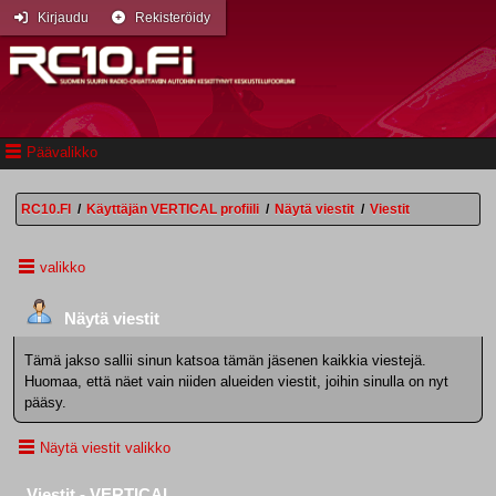
Kirjaudu
Rekisteröidy
Päävalikko
RC10.FI
/
Käyttäjän VERTICAL profiili
/
Näytä viestit
/
Viestit
valikko
Näytä viestit
Tämä jakso sallii sinun katsoa tämän jäsenen kaikkia viestejä.
Huomaa, että näet vain niiden alueiden viestit, joihin sinulla on nyt
pääsy.
Näytä viestit valikko
Viestit - VERTICAL