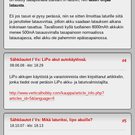
latausta
.
Eli jos tasuri ei pysy perässä, niin se sitten ilmoittaa laturille siitä
ja jarruttelee latausvirtaa, jolloin akku saadaan latauksen aikana
kokonaan tasattua. Tavallisesti kyllä tuollainen 8000mAh akkukin
menee 500mA tasausvirralla tasapainoon normaalissa
latausajassa, ellei akku ole pahemmin epätasapainossa.
Sähköautot
/
Vs: LiPo akut autokäytössä.
#4
08.06.08 - klo: 18.29
LiPo akkujen käytöstä ja varastoinnista olen kirjoittanut artikkelin,
jonka tiedot ovat peräisin LiPo akku- ja laturivalmistajilta.
http://www.verticalhobby.com/kauppa/article_info.php?
articles_id=5&language=fi
Sähköautot
/
Vs: Mikä laturiksi, lipo akuille?
#5
18.10.07 - klo: 18.13