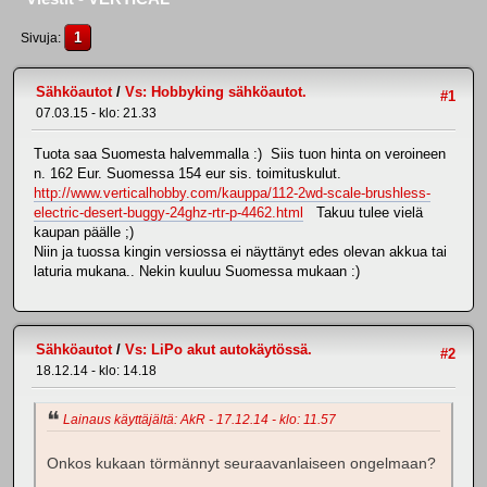
1
Sivuja
Sähköautot
/
Vs: Hobbyking sähköautot.
#1
07.03.15 - klo: 21.33
Tuota saa Suomesta halvemmalla :) Siis tuon hinta on veroineen
n. 162 Eur. Suomessa 154 eur sis. toimituskulut.
http://www.verticalhobby.com/kauppa/112-2wd-scale-brushless-
electric-desert-buggy-24ghz-rtr-p-4462.html
Takuu tulee vielä
kaupan päälle ;)
Niin ja tuossa kingin versiossa ei näyttänyt edes olevan akkua tai
laturia mukana.. Nekin kuuluu Suomessa mukaan :)
Sähköautot
/
Vs: LiPo akut autokäytössä.
#2
18.12.14 - klo: 14.18
Lainaus käyttäjältä: AkR - 17.12.14 - klo: 11.57
Onkos kukaan törmännyt seuraavanlaiseen ongelmaan?