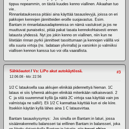
tippuu nopeammin, on tästä kuudes kenno viallinen. Aikaahan tuo
vie..
Rinnanlatauksessa pitäisi aina käyttää tasauslevyjä, joissa on eri
pakkojen kennojen jännitteiden eroille suojavastus. Esim.
Bantam:in rinnanlatausadaptereissa on nämä vastukset ja jos ne
muuttuvat punaiseksi, pitää pakat tasata kennokohtaisesti ennen
latausta yhdessä. Nyt jos jokin kenno on viallinen, niin kun ne
liitetään rinnan pyrkii jännitteet tasoittumaan ja kennojen välillä voi
olla suuria virtoja (ns. ladataan ylivirralla) ja varsinkin jo valmiiksi
viallisen kennon kanssa tuo voi olla vaarallista.
Sähköautot
/
Vs: LiPo akut autokäytössä.
#3
12.06.08 - klo: 22.56
1/2 C latauksella saa akkujen elinikää pidennettyä hieman. 1C
lataus ei siis lyhennä akkujen elinikää mitenkään ratkaisevasti. 2
C ja sitä suuremmat kyllä (ja näitä 2C virtoja saa käyttää vain jos
valmistaja ne sallii!). Eli 1/2 C kannattaa käyttää kun ei ole kiire.
Itsekkin käytän kyllä lähes aina 1 C latausvirtaa.
Bantam tasauskysymys: Jos sinulla on Bantam:in laturi, jossa
sisäänrakennettu balansseri tai erillinen Bantam:in balansseri, joka
on liitetty datapiuhalla Bantam:in laturiin, niin
tasuri ohjaa