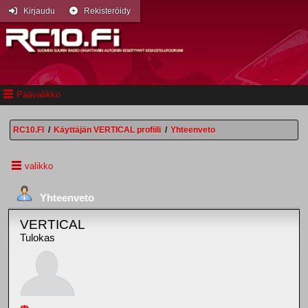
Kirjaudu
Rekisteröidy
Päävalikko
RC10.FI
/
Käyttäjän VERTICAL profiili
/
Yhteenveto
valikko
Yhteenveto
VERTICAL
Tulokas