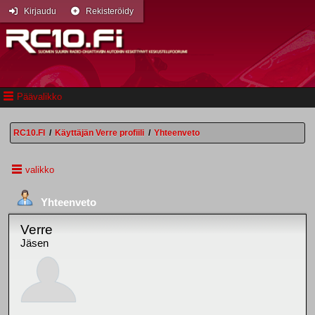
Kirjaudu
Rekisteröidy
Päävalikko
RC10.FI
/
Käyttäjän Verre profiili
/
Yhteenveto
valikko
Yhteenveto
Verre
Jäsen