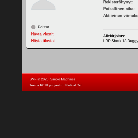
Rekisteröitynyt:
Paikallinen aika:
Aktiivinen viimeks
Poissa
Näytä viestit
Allekirjoitus:
Näytä tilastot
LRP Shark 18 Buggy
,
SMF © 2023
Simple Machines
Teema RC10 pohjautuu:
Radical Red