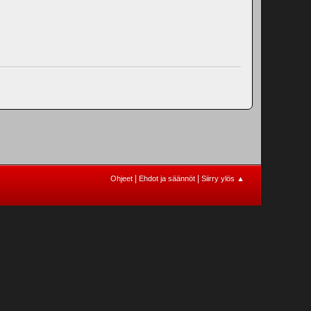
|
|
Ohjeet
Ehdot ja säännöt
Siirry ylös ▲