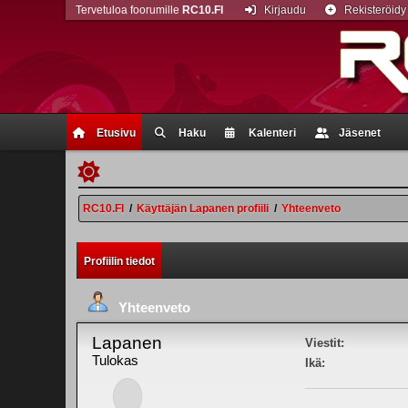
Tervetuloa foorumille
RC10.FI
Kirjaudu
Rekisteröidy
Etusivu
Haku
Kalenteri
Jäsenet
RC10.FI
/
Käyttäjän Lapanen profiili
/
Yhteenveto
Profiilin tiedot
Yhteenveto
Lapanen
Viestit:
Tulokas
Ikä: