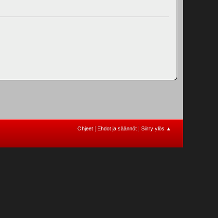
|
|
Ohjeet
Ehdot ja säännöt
Siirry ylös ▲