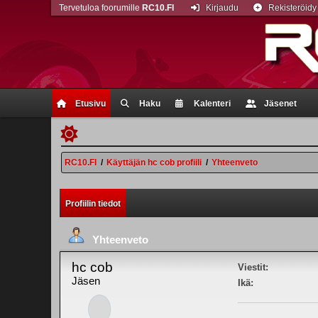
Tervetuloa foorumille
RC10.FI
Kirjaudu
Rekisteröidy
Etusivu
Haku
Kalenteri
Jäsenet
RC10.FI
/
Käyttäjän hc cob profiili
/
Yhteenveto
Profiilin tiedot
Yhteenveto
hc cob
Viestit:
Jäsen
Ikä: