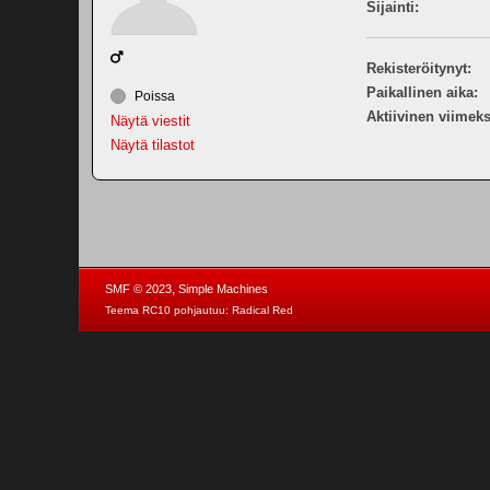
Sijainti:
Rekisteröitynyt:
Paikallinen aika:
Poissa
Aktiivinen viimeks
Näytä viestit
Näytä tilastot
,
SMF © 2023
Simple Machines
Teema RC10 pohjautuu:
Radical Red