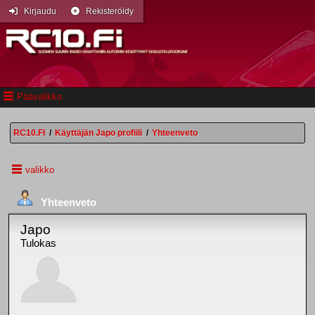
Kirjaudu
Rekisteröidy
Päävalikko
RC10.FI
/
Käyttäjän Japo profiili
/
Yhteenveto
valikko
Yhteenveto
Japo
Tulokas