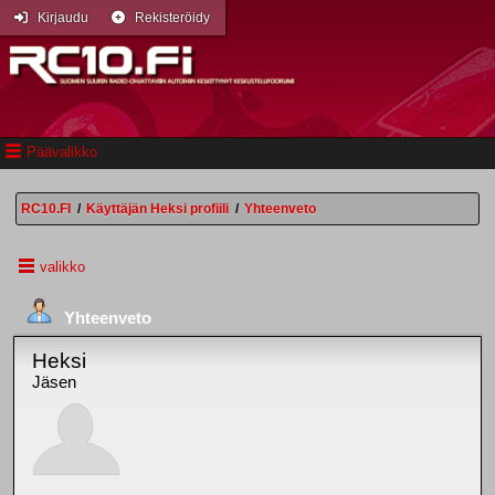
Kirjaudu
Rekisteröidy
Päävalikko
RC10.FI
/
Käyttäjän Heksi profiili
/
Yhteenveto
valikko
Yhteenveto
Heksi
Jäsen