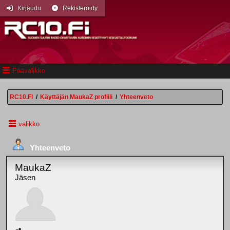
Kirjaudu
Rekisteröidy
Päävalikko
RC10.FI
/
Käyttäjän MaukaZ profiili
/
Yhteenveto
valikko
Yhteenveto
MaukaZ
Jäsen