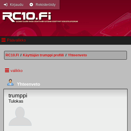
Kirjaudu
Rekisteröidy
Päävalikko
RC10.FI
/
Käyttäjän trumppi profiili
/
Yhteenveto
valikko
Yhteenveto
trumppi
Tulokas