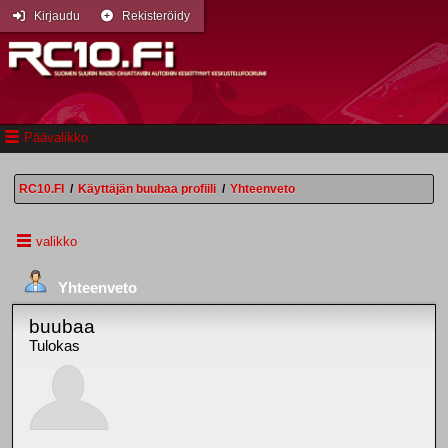
Kirjaudu
Rekisteröidy
Päävalikko
RC10.FI
/
Käyttäjän buubaa profiili
/
Yhteenveto
valikko
Yhteenveto
buubaa
Tulokas