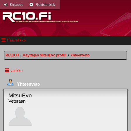
Kirjaudu
Rekisteröidy
Päävalikko
RC10.FI
/
Käyttäjän MitsuEvo profiili
/
Yhteenveto
valikko
Yhteenveto
MitsuEvo
Veteraani