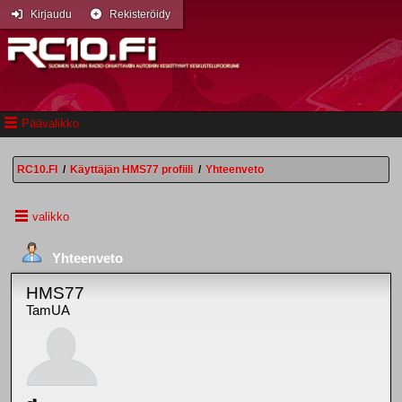
Kirjaudu
Rekisteröidy
Päävalikko
RC10.FI
/
Käyttäjän HMS77 profiili
/
Yhteenveto
valikko
Yhteenveto
HMS77
TamUA