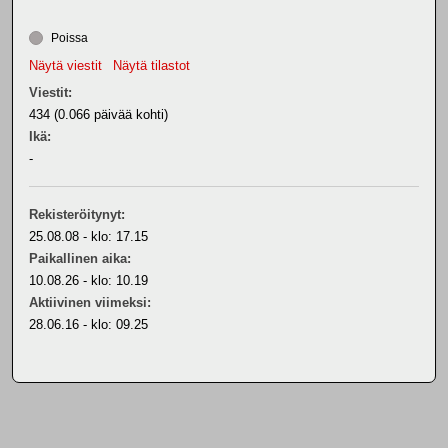
Poissa
Näytä viestit
Näytä tilastot
Viestit:
434 (0.066 päivää kohti)
Ikä:
-
Rekisteröitynyt:
25.08.08 - klo: 17.15
Paikallinen aika:
10.08.26 - klo: 10.19
Aktiivinen viimeksi:
28.06.16 - klo: 09.25