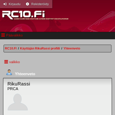
Kirjaudu
Rekisteröidy
Päävalikko
RC10.FI
/
Käyttäjän RikuRassi profiili
/
Yhteenveto
valikko
Yhteenveto
RikuRassi
PRCA