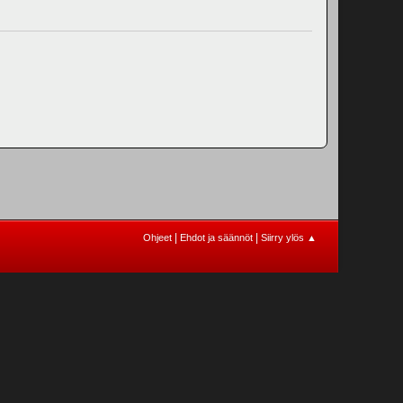
|
|
Ohjeet
Ehdot ja säännöt
Siirry ylös ▲