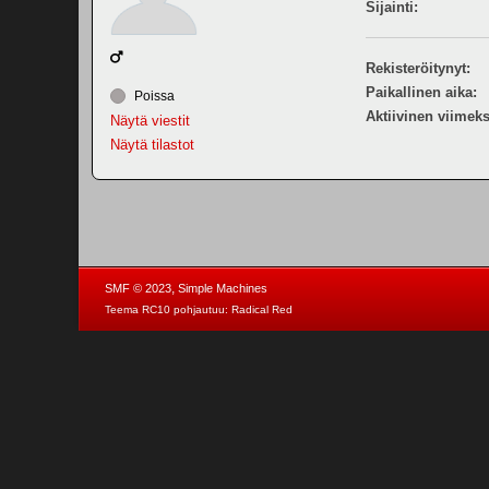
Sijainti:
Rekisteröitynyt:
Paikallinen aika:
Poissa
Aktiivinen viimeks
Näytä viestit
Näytä tilastot
,
SMF © 2023
Simple Machines
Teema RC10 pohjautuu:
Radical Red