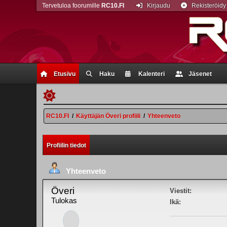
Tervetuloa foorumille
RC10.FI
Kirjaudu
Rekisteröidy
Etusivu
Haku
Kalenteri
Jäsenet
RC10.FI
/
Käyttäjän Överi profiili
/
Yhteenveto
Profiilin tiedot
Yhteenveto
Överi
Viestit:
Tulokas
Ikä: