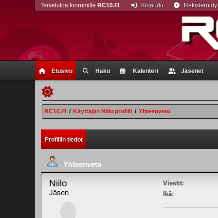
Tervetuloa foorumille
RC10.FI
Kirjaudu
Rekisteröidy
Etusivu
Haku
Kalenteri
Jäsenet
RC10.FI
/
Käyttäjän Niilo profiili
/
Yhteenveto
Profiilin tiedot
Yhteenveto
Niilo
Viestit:
Jäsen
Ikä: