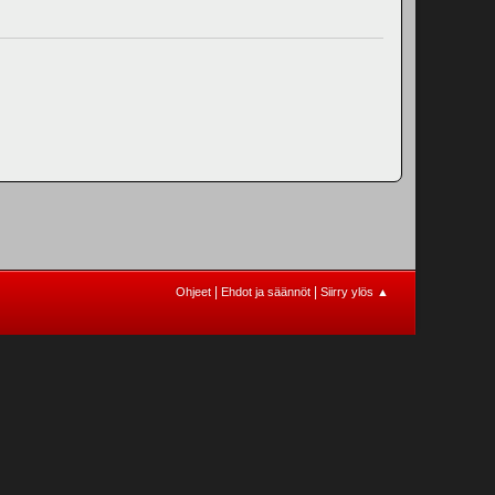
|
|
Ohjeet
Ehdot ja säännöt
Siirry ylös ▲