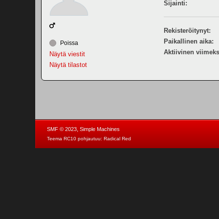
Sijainti:
Rekisteröitynyt:
Paikallinen aika:
Poissa
Aktiivinen viimeks
Näytä viestit
Näytä tilastot
,
SMF © 2023
Simple Machines
Teema RC10 pohjautuu:
Radical Red