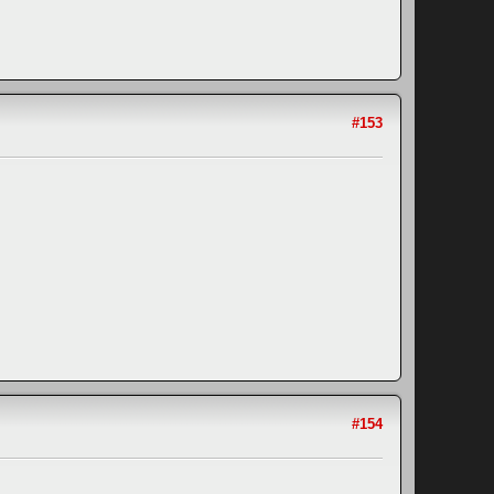
#153
#154