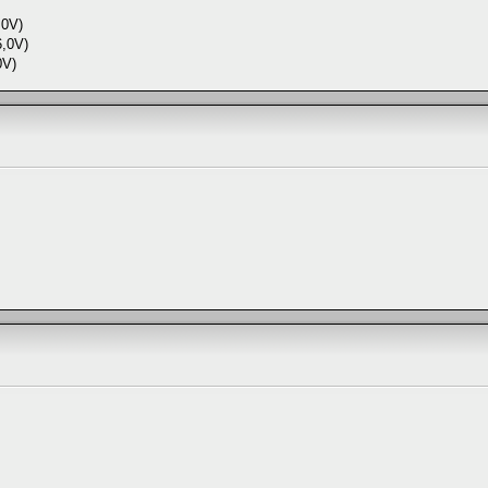
.0V)
6,0V)
0V)