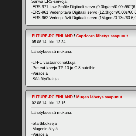
Sanwa ERS-servoja:
-ERS-971 Low Profile Digitaali servo (9.0kg/cm/0.09s/60°(6
-ERS-961 Vedenpitävä Digitaali servo (12.3kgcm/0,08s/60 
-ERS-962 Vedenpitävä Digitaali servo (15kgcm/0.13s/60 6,
FUTURE-RC FINLAND
/
Capricorn lähetys saapunut
05.08.14 - klo: 13.34
Lähetyksessä mukana:
-LI-FE vastaanotinakkuja
-Pre-cut koreja TP-10 ja C-8 autoihin
-Varaosia
-Säätötyökaluja
FUTURE-RC FINLAND
/
Mugen lähetys saapunut
02.08.14 - klo: 13.15
Lähetyksessä mukana:
-Starttibokseja
-Mugenin öljyjä
-Varaosia