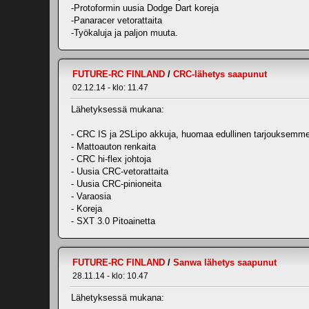
-Protoformin uusia Dodge Dart koreja
-Panaracer vetorattaita
-Työkaluja ja paljon muuta.
FUTURE-RC FINLAND
/
CRC-lähetys saapunut
02.12.14 - klo: 11.47
Lähetyksessä mukana:
- CRC IS ja 2SLipo akkuja, huomaa edullinen tarjouksemme 
- Mattoauton renkaita
- CRC hi-flex johtoja
- Uusia CRC-vetorattaita
- Uusia CRC-pinioneita
- Varaosia
- Koreja
- SXT 3.0 Pitoainetta
FUTURE-RC FINLAND
/
Sanwa lähetys saapunut
28.11.14 - klo: 10.47
Lähetyksessä mukana: