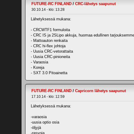
FUTURE-RC FINLAND
/
CRC-lähetys saapunut
30.10.14 - klo: 13.28
Lähetyksessä mukana:
- CRCWTF1 formuloita
- CRC IS ja 2SLipo akkuja, huomaa edullinen tarjouksemme 
- Mattoauton renkaita
- CRC hi-flex johtoja
- Uusia CRC-vetorattaita
- Uusia CRC-pinioneita
- Varaosia
- Koreja
- SXT 3.0 Pitoainetta
FUTURE-RC FINLAND
/
Capricorn lähetys saapunut
17.10.14 - klo: 12.59
Lähetyksessä mukana:
-varaosia
-uusia optio osia
-öljyjä
-rasvoja