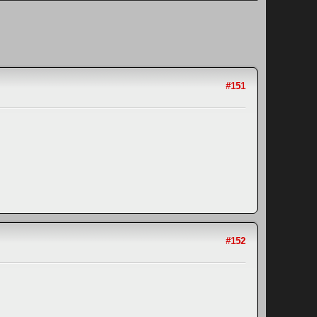
#151
#152