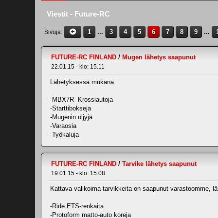
Viestit - Future-RC
1
...
3
4
5
6
7
8
9
...
Sivuja
FUTURE-RC FINLAND
/
Mugen lähetys saapunut
22.01.15 - klo: 15.11
Lähetyksessä mukana:
-MBX7R- Krossiautoja
-Starttibokseja
-Mugenin öljyjä
-Varaosia
-Työkaluja
FUTURE-RC FINLAND
/
Tarvike lähetys saapunut
19.01.15 - klo: 15.08
Kattava valikoima tarvikkeita on saapunut varastoomme, 
-Ride ETS-renkaita
-Protoform matto-auto koreja