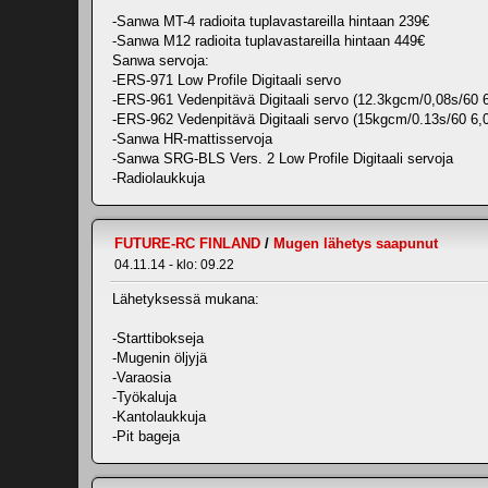
-Sanwa MT-4 radioita tuplavastareilla hintaan 239€
-Sanwa M12 radioita tuplavastareilla hintaan 449€
Sanwa servoja:
-ERS-971 Low Profile Digitaali servo
-ERS-961 Vedenpitävä Digitaali servo (12.3kgcm/0,08s/60 
-ERS-962 Vedenpitävä Digitaali servo (15kgcm/0.13s/60 6,
-Sanwa HR-mattisservoja
-Sanwa SRG-BLS Vers. 2 Low Profile Digitaali servoja
-Radiolaukkuja
FUTURE-RC FINLAND
/
Mugen lähetys saapunut
04.11.14 - klo: 09.22
Lähetyksessä mukana:
-Starttibokseja
-Mugenin öljyjä
-Varaosia
-Työkaluja
-Kantolaukkuja
-Pit bageja