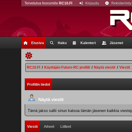
Tervetuloa foorumille
RC10.FI
Kirjaudu
Rekisteröidy
Etusivu
Haku
Kalenteri
Jäsenet
RC10.FI
/
Käyttäjän Future-RC profiili
/
Näytä viestit
/
Viestit
Profiilin tiedot
Näytä viestit
Tämä jakso sallii sinun katsoa tämän jäsenen kaikkia viestejä.
Viestit
Aiheet
Liitteet