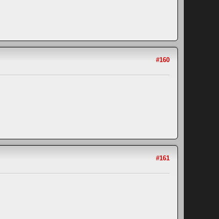
#160
#161