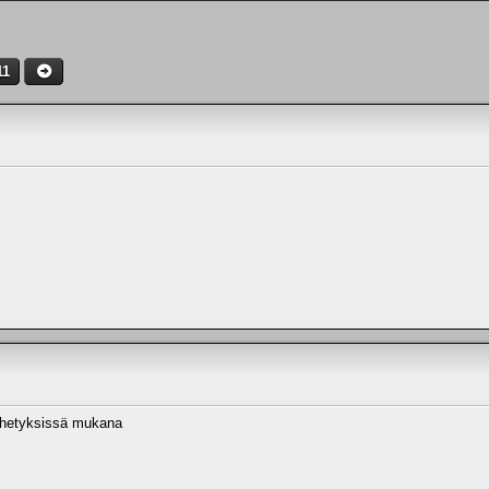
11
lähetyksissä mukana