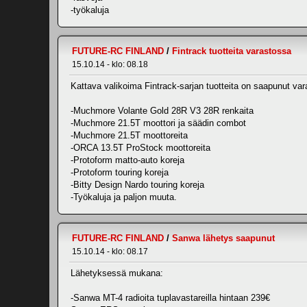
-työkaluja
FUTURE-RC FINLAND
/
Fintrack tuotteita varastossa
15.10.14 - klo: 08.18
Kattava valikoima Fintrack-sarjan tuotteita on saapunut 
-Muchmore Volante Gold 28R V3 28R renkaita
-Muchmore 21.5T moottori ja säädin combot
-Muchmore 21.5T moottoreita
-ORCA 13.5T ProStock moottoreita
-Protoform matto-auto koreja
-Protoform touring koreja
-Bitty Design Nardo touring koreja
-Työkaluja ja paljon muuta.
FUTURE-RC FINLAND
/
Sanwa lähetys saapunut
15.10.14 - klo: 08.17
Lähetyksessä mukana:
-Sanwa MT-4 radioita tuplavastareilla hintaan 239€