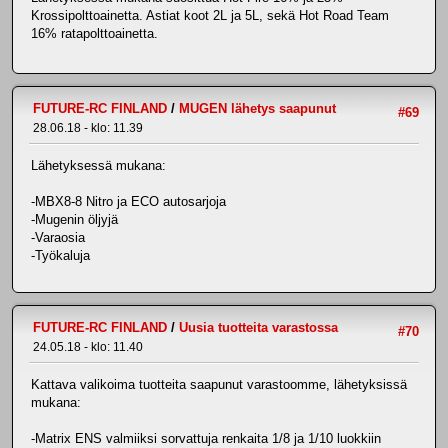
Krossipolttoainetta. Astiat koot 2L ja 5L, sekä Hot Road Team
16% ratapolttoainetta.
FUTURE-RC FINLAND
/
MUGEN lähetys saapunut
#69
28.06.18 - klo: 11.39
Lähetyksessä mukana:
-MBX8-8 Nitro ja ECO autosarjoja
-Mugenin öljyjä
-Varaosia
-Työkaluja
FUTURE-RC FINLAND
/
Uusia tuotteita varastossa
#70
24.05.18 - klo: 11.40
Kattava valikoima tuotteita saapunut varastoomme, lähetyksissä
mukana:
-Matrix ENS valmiiksi sorvattuja renkaita 1/8 ja 1/10 luokkiin