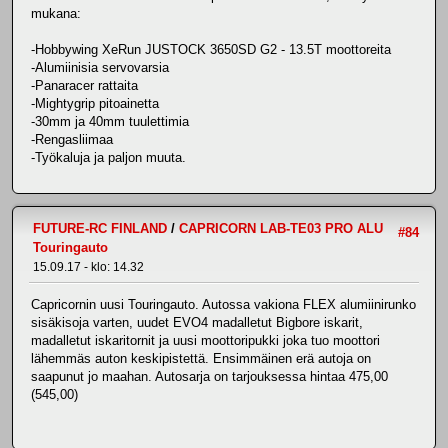
mukana:
-Hobbywing XeRun JUSTOCK 3650SD G2 - 13.5T moottoreita
-Alumiinisia servovarsia
-Panaracer rattaita
-Mightygrip pitoainetta
-30mm ja 40mm tuulettimia
-Rengasliimaa
-Työkaluja ja paljon muuta.
FUTURE-RC FINLAND
/
CAPRICORN LAB-TE03 PRO ALU
#84
Touringauto
15.09.17 - klo: 14.32
Capricornin uusi Touringauto. Autossa vakiona FLEX alumiinirunko
sisäkisoja varten, uudet EVO4 madalletut Bigbore iskarit,
madalletut iskaritornit ja uusi moottoripukki joka tuo moottori
lähemmäs auton keskipistettä. Ensimmäinen erä autoja on
saapunut jo maahan. Autosarja on tarjouksessa hintaa 475,00
(545,00)