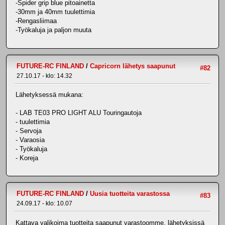
-Spider grip blue pitoainetta
-30mm ja 40mm tuulettimia
-Rengasliimaa
-Työkaluja ja paljon muuta
FUTURE-RC FINLAND
/
Capricorn lähetys saapunut
#82
27.10.17 - klo: 14.32
Lähetyksessä mukana:
- LAB TE03 PRO LIGHT ALU Touringautoja
- tuulettimia
- Servoja
- Varaosia
- Työkaluja
- Koreja
FUTURE-RC FINLAND
/
Uusia tuotteita varastossa
#83
24.09.17 - klo: 10.07
Kattava valikoima tuotteita saapunut varastoomme, lähetyksissä