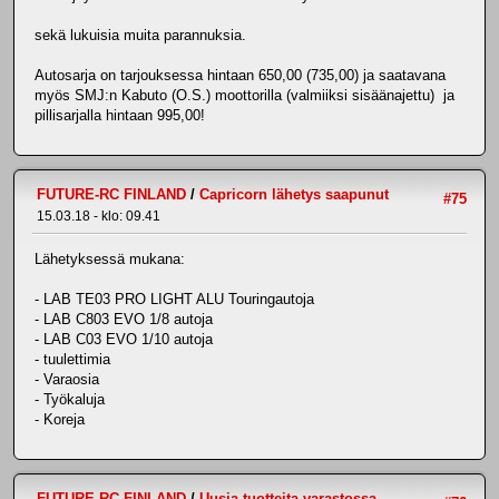
sekä lukuisia muita parannuksia.
Autosarja on tarjouksessa hintaan 650,00 (735,00) ja saatavana
myös SMJ:n Kabuto (O.S.) moottorilla (valmiiksi sisäänajettu) ja
pillisarjalla hintaan 995,00!
FUTURE-RC FINLAND
/
Capricorn lähetys saapunut
#75
15.03.18 - klo: 09.41
Lähetyksessä mukana:
- LAB TE03 PRO LIGHT ALU Touringautoja
- LAB C803 EVO 1/8 autoja
- LAB C03 EVO 1/10 autoja
- tuulettimia
- Varaosia
- Työkaluja
- Koreja
FUTURE-RC FINLAND
/
Uusia tuotteita varastossa