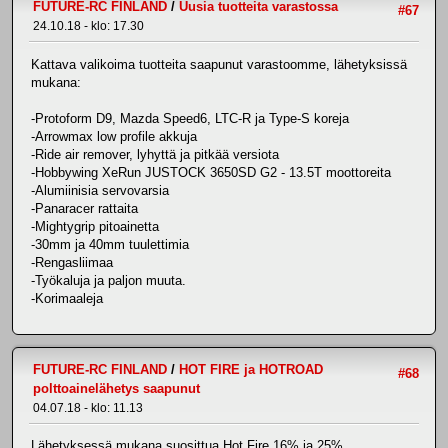
FUTURE-RC FINLAND
/
Uusia tuotteita varastossa
#67
24.10.18 - klo: 17.30
Kattava valikoima tuotteita saapunut varastoomme, lähetyksissä
mukana:
-Protoform D9, Mazda Speed6, LTC-R ja Type-S koreja
-Arrowmax low profile akkuja
-Ride air remover, lyhyttä ja pitkää versiota
-Hobbywing XeRun JUSTOCK 3650SD G2 - 13.5T moottoreita
-Alumiinisia servovarsia
-Panaracer rattaita
-Mightygrip pitoainetta
-30mm ja 40mm tuulettimia
-Rengasliimaa
-Työkaluja ja paljon muuta.
-Korimaaleja
FUTURE-RC FINLAND
/
HOT FIRE ja HOTROAD
#68
polttoainelähetys saapunut
04.07.18 - klo: 11.13
Lähetyksessä mukana suosittua Hot Fire 16% ja 25%