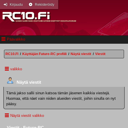
Kirjaudu
Rekisteröidy
Päävalikko
RC10.FI
/
Käyttäjän Future-RC profiili
/
Näytä viestit
/
Viestit
valikko
Näytä viestit
Tämä jakso sallii sinun katsoa tämän jäsenen kaikkia viestejä.
Huomaa, että näet vain niiden alueiden viestit, joihin sinulla on nyt
pääsy.
Näytä viestit valikko
Viestit - Future-RC