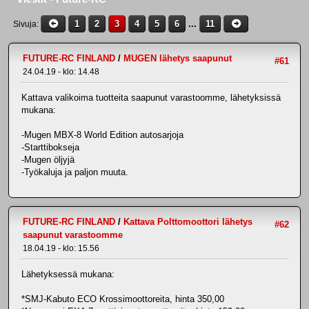
1
2
3
4
5
6
...
11
Sivuja
FUTURE-RC FINLAND
/
MUGEN lähetys saapunut
#61
24.04.19 - klo: 14.48
Kattava valikoima tuotteita saapunut varastoomme, lähetyksissä
mukana:
-Mugen MBX-8 World Edition autosarjoja
-Starttibokseja
-Mugen öljyjä
-Työkaluja ja paljon muuta.
FUTURE-RC FINLAND
/
Kattava Polttomoottori lähetys
#62
saapunut varastoomme
18.04.19 - klo: 15.56
Lähetyksessä mukana:
*SMJ-Kabuto ECO Krossimoottoreita, hinta 350,00