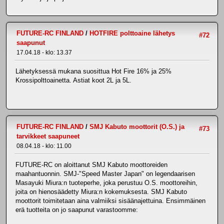
FUTURE-RC FINLAND
/
HOTFIRE polttoaine lähetys
#72
saapunut
17.04.18 - klo: 13.37
Lähetyksessä mukana suosittua Hot Fire 16% ja 25%
Krossipolttoainetta. Astiat koot 2L ja 5L.
FUTURE-RC FINLAND
/
SMJ Kabuto moottorit (O.S.) ja
#73
tarvikkeet saapuneet
08.04.18 - klo: 11.00
FUTURE-RC on aloittanut SMJ Kabuto moottoreiden
maahantuonnin. SMJ-"Speed Master Japan" on legendaarisen
Masayuki Miura:n tuoteperhe, joka perustuu O.S. moottoreihin,
joita on hienosäädetty Miura:n kokemuksesta. SMJ Kabuto
moottorit toimitetaan aina valmiiksi sisäänajettuina. Ensimmäinen
erä tuotteita on jo saapunut varastoomme: