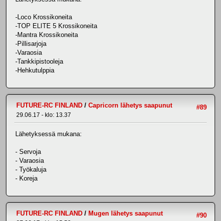
-Loco Krossikoneita
-TOP ELITE 5 Krossikoneita
-Mantra Krossikoneita
-Pillisarjoja
-Varaosia
-Tankkipistooleja
-Hehkutulppia
FUTURE-RC FINLAND
/
Capricorn lähetys saapunut
#89
29.06.17 - klo: 13.37
Lähetyksessä mukana:
- Servoja
- Varaosia
- Työkaluja
- Koreja
FUTURE-RC FINLAND
/
Mugen lähetys saapunut
#90