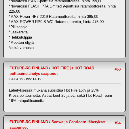
*Novarossi EXA 7-porttisia ratamoottoreita, hinta 159,00
*Novarossi FLASH PTA Limited 9-porttisia ratamoottoreita, hinta
225,00
*MAX-Power HP7 2019 Ratamoottoreita, hinta 395,00
*MAX POWER RP9.S WC Ratamoottoreita, hinta 475,00
*Pillisarjoja
*Laakereita
*Hehkutulppia
*Moottori öljyjä
*sekä varaosia
FUTURE-RC FINLAND
/
HOT FIRE ja HOT ROAD
#63
polttoainelähetys saapunut
04.04.19 - klo: 14.19
Lähetyksessä mukana suosittua Hot Fire 16% ja 25%
Krossipolttoainetta. Astiat koot 2L ja 5L, sekä Hot Road Team
16% ratapolttoainetta.
FUTURE-RC FINLAND
/
Sanwa ja Capricorn lähetykset
#64
saapuneet