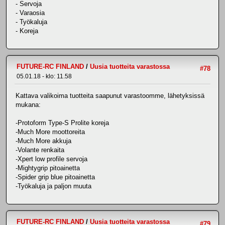
- Servoja
- Varaosia
- Työkaluja
- Koreja
FUTURE-RC FINLAND
/
Uusia tuotteita varastossa
#78
05.01.18 - klo: 11.58
Kattava valikoima tuotteita saapunut varastoomme, lähetyksissä
mukana:
-Protoform Type-S Prolite koreja
-Much More moottoreita
-Much More akkuja
-Volante renkaita
-Xpert low profile servoja
-Mightygrip pitoainetta
-Spider grip blue pitoainetta
-Työkaluja ja paljon muuta
FUTURE-RC FINLAND
/
Uusia tuotteita varastossa
#79