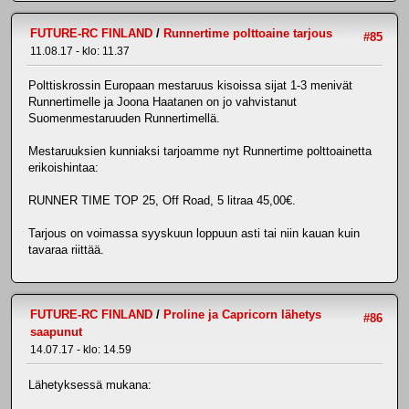
FUTURE-RC FINLAND
/
Runnertime polttoaine tarjous
#85
11.08.17 - klo: 11.37
Polttiskrossin Europaan mestaruus kisoissa sijat 1-3 menivät
Runnertimelle ja Joona Haatanen on jo vahvistanut
Suomenmestaruuden Runnertimellä.
Mestaruuksien kunniaksi tarjoamme nyt Runnertime polttoainetta
erikoishintaa:
RUNNER TIME TOP 25, Off Road, 5 litraa 45,00€.
Tarjous on voimassa syyskuun loppuun asti tai niin kauan kuin
tavaraa riittää.
FUTURE-RC FINLAND
/
Proline ja Capricorn lähetys
#86
saapunut
14.07.17 - klo: 14.59
Lähetyksessä mukana: