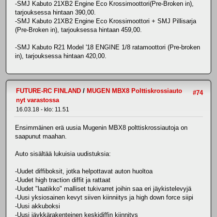
-SMJ Kabuto 21XB2 Engine Eco Krossimoottori(Pre-Broken in),
tarjouksessa hintaan 390,00.
-SMJ Kabuto 21XB2 Engine Eco Krossimoottori + SMJ Pillisarja
(Pre-Broken in), tarjouksessa hintaan 459,00.
-SMJ Kabuto R21 Model '18 ENGINE 1/8 ratamoottori (Pre-broken
in), tarjouksessa hintaan 420,00.
FUTURE-RC FINLAND
/
MUGEN MBX8 Polttiskrossiauto
#74
nyt varastossa
16.03.18 - klo: 11.51
Ensimmäinen erä uusia Mugenin MBX8 polttiskrossiautoja on
saapunut maahan.
Auto sisältää lukuisia uudistuksia:
-Uudet diffiboksit, jotka helpottavat auton huoltoa
-Uudet high traction diffit ja rattaat
-Uudet "laatikko" malliset tukivarret joihin saa eri jäykistelevyjä
-Uusi yksiosainen kevyt siiven kiinniitys ja high down force siipi
-Uusi akkuboksi
-Uusi jäykkärakenteinen keskidiffin kiinnitys