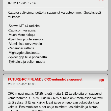
07.12.17 - klo: 17.14
Kattava valikoima tuotteita saapunut varastoomme, lähetyksissä
mukana:
-Sanwa MT-44 radioita
-Capricorn varaosia
-Much More akkuja
-Xpert low profile servoja
-Alumiinisia servovarsia
-Panaracer rattaita
-Mightygrip pitoainetta
-Spider grip blue pitoainetta
-Työkaluja ja paljon muuta
FUTURE-RC FINLAND
/
CRC-uutuudet saapuneet
#80
23.11.17 - klo: 18.00
CRC:n uusi mattis CK25 ja erä muita 1-12 tarvikkeita on saapunut
varastoomme. CRC:n uudella CK25 autolla on Amerikassa voitettu
tänä syksynä lähes kaikki kisat ja se on suoraan paketista kisa
valmis. Ensimmäiset autot on jo toimitettu asiakkaille ja hintaa