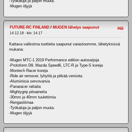
-Työkaluja ja paljon muuta.
-Mugen öljyjä
FUTURE-RC FINLAND
/
MUGEN lähetys saapunut
#66
14.12.18 - klo: 14.17
Kattava valikoima tuotteita saapunut varastoomme, lähetyksissä
mukana:
-Mugen MTC-1 2019 Performance edition autosarjoja
-Protoform D9, Mazda Speed6, LTC-R ja Type-S koreja
-Montech Racer koreja
-Ride air remover, lyhyttä ja pitkää versiota
-Alumiinisia servovarsia
-Panaracer rattaita
-Mightygrip pitoainetta
-30mm ja 40mm tuulettimia
-Rengasliimaa
-Työkaluja ja paljon muuta.
-Mugen öljyjä