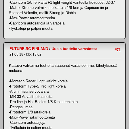
-Capricorn 1/8 renkaita F1 light weight vanteella kovuudet 32-37
-Matrix Xtreme valmiiksi leikattuja 1/8 koreja Capricorniin ja
Shepard Veloxiin, mallit Strong ja Diablo
-Max-Power ratamoottoreita
-Capricorn autosarjoja ja varaosia
-Työkaluja ja paljon muuta
FUTURE-RC FINLAND
/
Uusia tuotteita varastossa
#71
21.05.18 - klo: 13.02
Kattava valikoima tuotteita saapunut varastoomme, lähetyksissä
mukana:
-Montech Racer Light weight koreja
-Protoform Type-S Pro light koreja
-Alumiinisia servovarsia
-MR-33 Asvallttipitoaineita
-Pro-line ja Hot Bodies 1/8 Krossirenkaita
-Rengasliimaa
-Protoform 1/8 ratakoreja
-Max-Power ratamoottoreita
-Capricorn autosarjoja
-Työkaluja ja paljon muuta