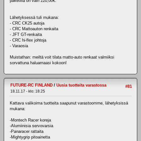
paketilla on vain 220,00€.
Lähetyksessä tuli mukana:
- CRC CK25 autoja
- CRC Mattoauton renkaita
- JFT GT-renkaita
- CRC hi-flex johtoja
- Varaosia
Muistathan: meiltä voit tilata matto-auto renkaat valmiiksi
sorvattuna haluamaasi kokoon!
FUTURE-RC FINLAND
/
Uusia tuotteita varastossa
#81
18.11.17 - klo: 18.25
Kattava valikoima tuotteita saapunut varastoomme, lähetyksissä
mukana:
-Montech Racer koreja
-Alumiinisia servovarsia
-Panaracer rattaita
-Mightygrip pitoainetta