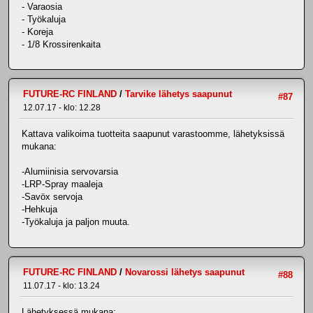
- Varaosia
- Työkaluja
- Koreja
- 1/8 Krossirenkaita
FUTURE-RC FINLAND
/
Tarvike lähetys saapunut
#87
12.07.17 - klo: 12.28
Kattava valikoima tuotteita saapunut varastoomme, lähetyksissä
mukana:
-Alumiinisia servovarsia
-LRP-Spray maaleja
-Savöx servoja
-Hehkuja
-Työkaluja ja paljon muuta.
FUTURE-RC FINLAND
/
Novarossi lähetys saapunut
#88
11.07.17 - klo: 13.24
Lähetyksessä mukana: