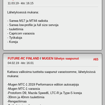
11.03.19 - klo: 16.15
Lähetyksessä mukana:
- Sanwa M17 ja MT44 radioita
- Sanwa low-profile ja full size servoja
- tuulettimia
- Capricorn varaosia
- Työkaluja
- Koreja
FUTURE-RC FINLAND
/
MUGEN lähetys saapunut
#65
04.02.19 - klo: 16.01
Kattava valikoima tuotteita saapunut varastoomme, lähetyksissä
mukana:
-Mugen MTC-1 2019 Performance edition autosarjoja
-Mugen MTC-1 varaosia
-Protoform D9, Mazda Speed6, LTC-R ja Type-S koreja
-30mm ja 40mm tuulettimia
-Rengasliimaa