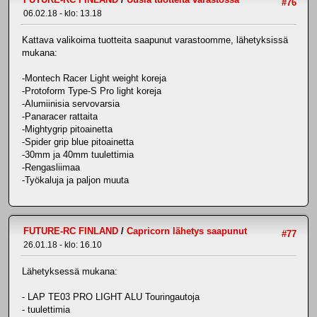
#76
06.02.18 - klo: 13.18
Kattava valikoima tuotteita saapunut varastoomme, lähetyksissä
mukana:
-Montech Racer Light weight koreja
-Protoform Type-S Pro light koreja
-Alumiinisia servovarsia
-Panaracer rattaita
-Mightygrip pitoainetta
-Spider grip blue pitoainetta
-30mm ja 40mm tuulettimia
-Rengasliimaa
-Työkaluja ja paljon muuta
FUTURE-RC FINLAND
/
Capricorn lähetys saapunut
#77
26.01.18 - klo: 16.10
Lähetyksessä mukana:
- LAP TE03 PRO LIGHT ALU Touringautoja
- tuulettimia