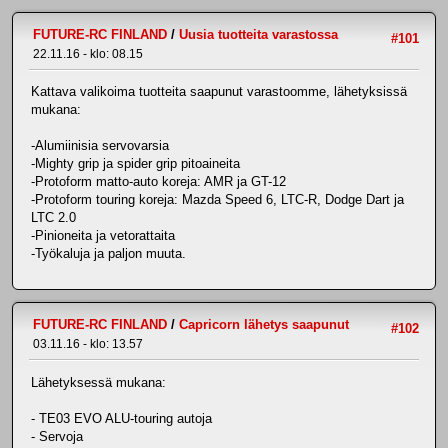
FUTURE-RC FINLAND
/
Uusia tuotteita varastossa
#101
22.11.16 - klo: 08.15
Kattava valikoima tuotteita saapunut varastoomme, lähetyksissä
mukana:
-Alumiinisia servovarsia
-Mighty grip ja spider grip pitoaineita
-Protoform matto-auto koreja: AMR ja GT-12
-Protoform touring koreja: Mazda Speed 6, LTC-R, Dodge Dart ja
LTC 2.0
-Pinioneita ja vetorattaita
-Työkaluja ja paljon muuta.
FUTURE-RC FINLAND
/
Capricorn lähetys saapunut
#102
03.11.16 - klo: 13.57
Lähetyksessä mukana:
- TE03 EVO ALU-touring autoja
- Servoja