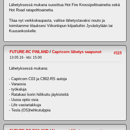
Lähetyksessä mukana suosittua Hot Fire Krossipolttoainetta sekä
Hot Road ratapolttoainetta.
Tilaa nyt verkkokaupasta, valitse lähetystavaksi nouto ja
toimitamme tilauksesi Viikonlopun kilpailuihin Jyväskylään tai
Kuusankoskelle.
FUTURE-RC FINLAND
/
Capricorn lähetys saapunut
#115
13.05.16 - klo: 15.00
Lähetyksessä mukana:
- Capricorn C03 ja C802-RS autoja
- Varaosia
- työkaluja
- Ratakasi korin hiilikuitu jäykisteitä
- Uusia optio osia
- Life vastariakkuja
- Tesla (OS)hehkutulppia