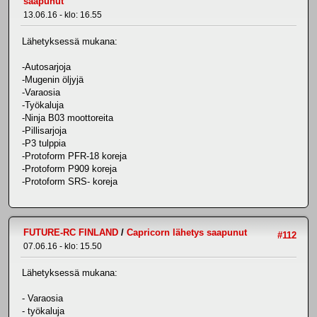
saapunut
13.06.16 - klo: 16.55
Lähetyksessä mukana:
-Autosarjoja
-Mugenin öljyjä
-Varaosia
-Työkaluja
-Ninja B03 moottoreita
-Pillisarjoja
-P3 tulppia
-Protoform PFR-18 koreja
-Protoform P909 koreja
-Protoform SRS- koreja
FUTURE-RC FINLAND
/
Capricorn lähetys saapunut
#112
07.06.16 - klo: 15.50
Lähetyksessä mukana:
- Varaosia
- työkaluja