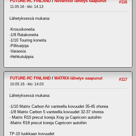
FUTURE-RC FINLAND
/
Novarossi lähetys saapunut
#116
11.05.16 - klo: 14.13
Lähetyksessä mukana:
-Krossikoneita
-1/8 Ratakoneita
-1/10 Touring koneita
-Pillisarjoja
-Varaosia
-Hehkutulppia
FUTURE-RC FINLAND
/
MATRIX-lähetys saapunut
#117
10.05.16 - klo: 14.03
Lähetyksessä mukana:
-1/10 Matrix Carbon Air vanteella kovuudet 35-45 shorea
-1/8 Matrix Carbon 5 vanteella kovuudet 32-37 shorea
- Matrix R10 precut koreja Xray ja Capricorn autoihin
-Matrix R18 precut koreja Capricorn autoihin
TP-10 luokkaan kovuudet