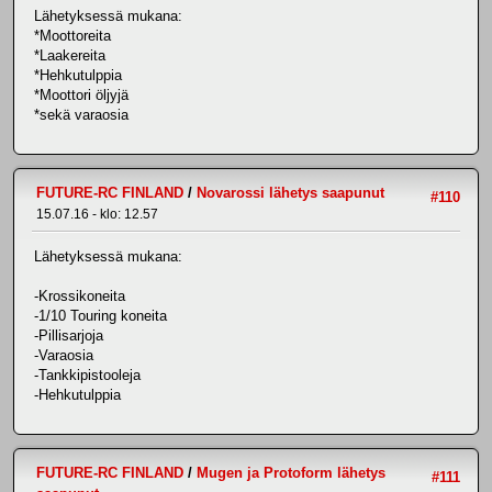
Lähetyksessä mukana:
*Moottoreita
*Laakereita
*Hehkutulppia
*Moottori öljyjä
*sekä varaosia
FUTURE-RC FINLAND
/
Novarossi lähetys saapunut
#110
15.07.16 - klo: 12.57
Lähetyksessä mukana:
-Krossikoneita
-1/10 Touring koneita
-Pillisarjoja
-Varaosia
-Tankkipistooleja
-Hehkutulppia
FUTURE-RC FINLAND
/
Mugen ja Protoform lähetys
#111