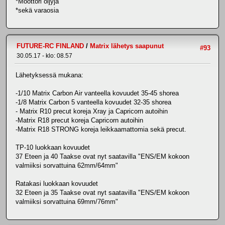
*Moottori öljyjä
*sekä varaosia
FUTURE-RC FINLAND
/
Matrix lähetys saapunut
#93
30.05.17 - klo: 08.57
Lähetyksessä mukana:
-1/10 Matrix Carbon Air vanteella kovuudet 35-45 shorea
-1/8 Matrix Carbon 5 vanteella kovuudet 32-35 shorea
- Matrix R10 precut koreja Xray ja Capricorn autoihin
-Matrix R18 precut koreja Capricorn autoihin
-Matrix R18 STRONG koreja leikkaamattomia sekä precut.
TP-10 luokkaan kovuudet
37 Eteen ja 40 Taakse ovat nyt saatavilla "ENS/EM kokoon
valmiiksi sorvattuina 62mm/64mm"
Ratakasi luokkaan kovuudet
32 Eteen ja 35 Taakse ovat nyt saatavilla "ENS/EM kokoon
valmiiksi sorvattuina 69mm/76mm"