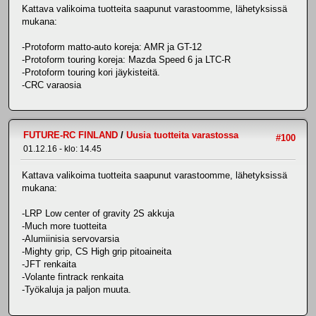
Kattava valikoima tuotteita saapunut varastoomme, lähetyksissä
mukana:
-Protoform matto-auto koreja: AMR ja GT-12
-Protoform touring koreja: Mazda Speed 6 ja LTC-R
-Protoform touring kori jäykisteitä.
-CRC varaosia
FUTURE-RC FINLAND
/
Uusia tuotteita varastossa
#100
01.12.16 - klo: 14.45
Kattava valikoima tuotteita saapunut varastoomme, lähetyksissä
mukana:
-LRP Low center of gravity 2S akkuja
-Much more tuotteita
-Alumiinisia servovarsia
-Mighty grip, CS High grip pitoaineita
-JFT renkaita
-Volante fintrack renkaita
-Työkaluja ja paljon muuta.