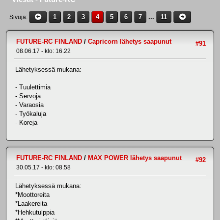
1
2
3
4
5
6
7
...
11
Sivuja
FUTURE-RC FINLAND
/
Capricorn lähetys saapunut
#91
08.06.17 - klo: 16.22
Lähetyksessä mukana:
- Tuulettimia
- Servoja
- Varaosia
- Työkaluja
- Koreja
FUTURE-RC FINLAND
/
MAX POWER lähetys saapunut
#92
30.05.17 - klo: 08.58
Lähetyksessä mukana:
*Moottoreita
*Laakereita
*Hehkutulppia