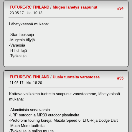
FUTURE-RC FINLAND
/
Mugen lähetys saapunut
#94
23.05.17 - klo: 10.13
Lähetyksessä mukana:
-Starttibokseja
-Mugenin öljyjä
-Varaosia
-HT diffejä
-Työkaluja
FUTURE-RC FINLAND
/
Uusia tuotteita varastossa
#95
11.05.17 - klo: 18.20
Kattava valikoima tuotteita saapunut varastoomme, lähetyksissä
mukana:
-Alumiinisia servovarsia
-LRP outdoor ja MR33 outdoor pitoaineita
-Protoform touring koreja: Mazda Speed 6, LTC-R ja Dodge Dart
-Much More tuotteita
-Työkaluja ja paljon muuta.