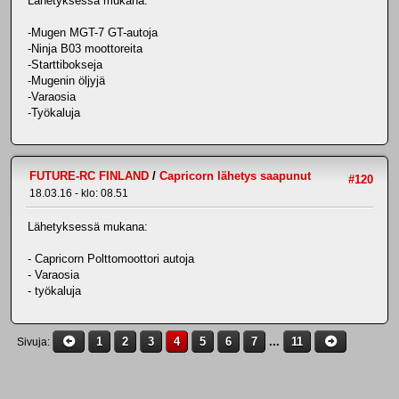
Lähetyksessä mukana:
-Mugen MGT-7 GT-autoja
-Ninja B03 moottoreita
-Starttibokseja
-Mugenin öljyjä
-Varaosia
-Työkaluja
FUTURE-RC FINLAND
/
Capricorn lähetys saapunut
#120
18.03.16 - klo: 08.51
Lähetyksessä mukana:
- Capricorn Polttomoottori autoja
- Varaosia
- työkaluja
1
2
3
4
5
6
7
...
11
Sivuja