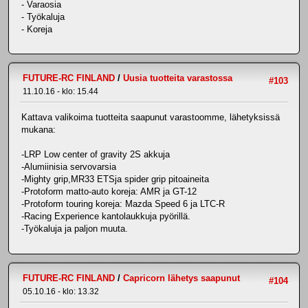
- Varaosia
- Työkaluja
- Koreja
FUTURE-RC FINLAND
/
Uusia tuotteita varastossa
#103
11.10.16 - klo: 15.44
Kattava valikoima tuotteita saapunut varastoomme, lähetyksissä
mukana:
-LRP Low center of gravity 2S akkuja
-Alumiinisia servovarsia
-Mighty grip,MR33 ETSja spider grip pitoaineita
-Protoform matto-auto koreja: AMR ja GT-12
-Protoform touring koreja: Mazda Speed 6 ja LTC-R
-Racing Experience kantolaukkuja pyörillä.
-Työkaluja ja paljon muuta.
FUTURE-RC FINLAND
/
Capricorn lähetys saapunut
#104
05.10.16 - klo: 13.32