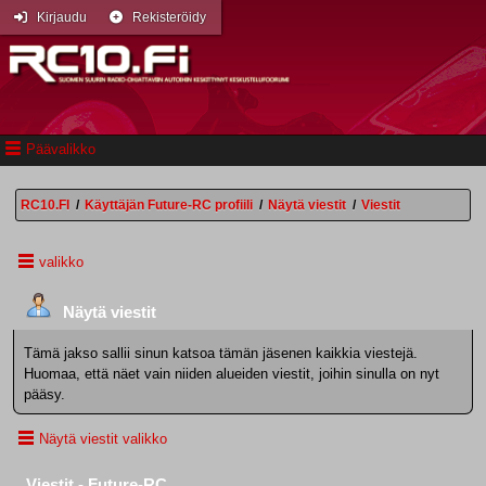
Kirjaudu
Rekisteröidy
Päävalikko
RC10.FI
/
Käyttäjän Future-RC profiili
/
Näytä viestit
/
Viestit
valikko
Näytä viestit
Tämä jakso sallii sinun katsoa tämän jäsenen kaikkia viestejä.
Huomaa, että näet vain niiden alueiden viestit, joihin sinulla on nyt
pääsy.
Näytä viestit valikko
Viestit - Future-RC