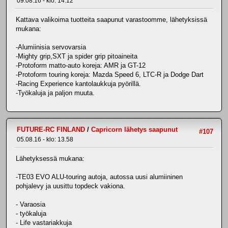
09.08.16 - klo: 14.12
Kattava valikoima tuotteita saapunut varastoomme, lähetyksissä
mukana:
-Alumiinisia servovarsia
-Mighty grip,SXT ja spider grip pitoaineita
-Protoform matto-auto koreja: AMR ja GT-12
-Protoform touring koreja: Mazda Speed 6, LTC-R ja Dodge Dart
-Racing Experience kantolaukkuja pyörillä.
-Työkaluja ja paljon muuta.
FUTURE-RC FINLAND
/
Capricorn lähetys saapunut
#107
05.08.16 - klo: 13.58
Lähetyksessä mukana:
-TE03 EVO ALU-touring autoja, autossa uusi alumiininen
pohjalevy ja uusittu topdeck vakiona.
- Varaosia
- työkaluja
- Life vastariakkuja