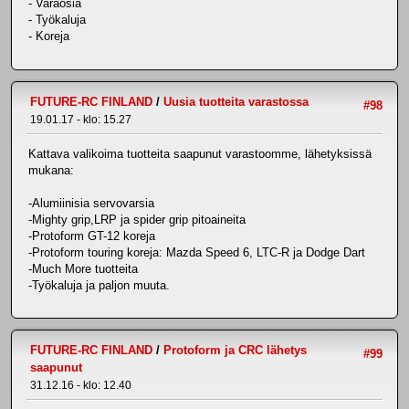
- Varaosia
- Työkaluja
- Koreja
FUTURE-RC FINLAND
/
Uusia tuotteita varastossa
#98
19.01.17 - klo: 15.27
Kattava valikoima tuotteita saapunut varastoomme, lähetyksissä
mukana:
-Alumiinisia servovarsia
-Mighty grip,LRP ja spider grip pitoaineita
-Protoform GT-12 koreja
-Protoform touring koreja: Mazda Speed 6, LTC-R ja Dodge Dart
-Much More tuotteita
-Työkaluja ja paljon muuta.
FUTURE-RC FINLAND
/
Protoform ja CRC lähetys
#99
saapunut
31.12.16 - klo: 12.40