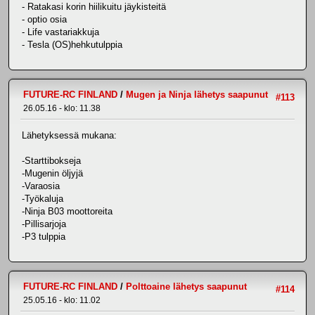
- Ratakasi korin hiilikuitu jäykisteitä
- optio osia
- Life vastariakkuja
- Tesla (OS)hehkutulppia
FUTURE-RC FINLAND
/
Mugen ja Ninja lähetys saapunut
#113
26.05.16 - klo: 11.38
Lähetyksessä mukana:
-Starttibokseja
-Mugenin öljyjä
-Varaosia
-Työkaluja
-Ninja B03 moottoreita
-Pillisarjoja
-P3 tulppia
FUTURE-RC FINLAND
/
Polttoaine lähetys saapunut
#114
25.05.16 - klo: 11.02