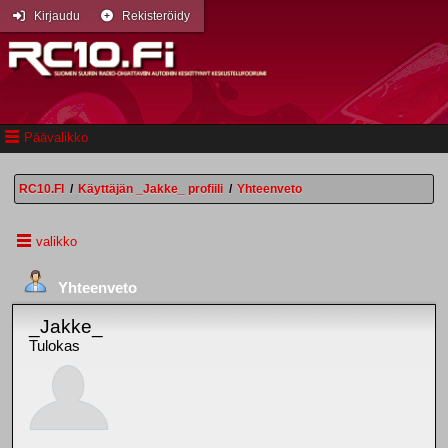
Kirjaudu
Rekisteröidy
Päävalikko
RC10.FI
/
Käyttäjän _Jakke_ profiili
/
Yhteenveto
valikko
Yhteenveto
_Jakke_
Tulokas