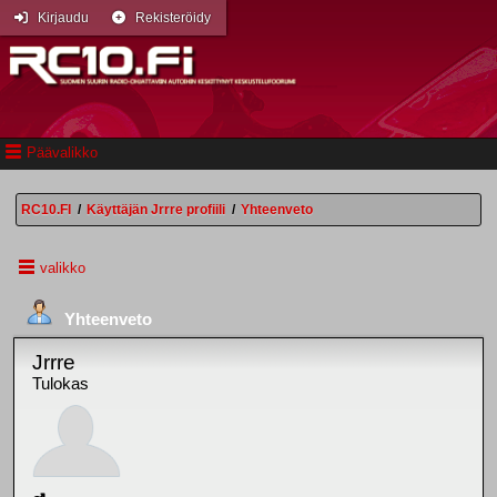
Kirjaudu
Rekisteröidy
Päävalikko
RC10.FI
/
Käyttäjän Jrrre profiili
/
Yhteenveto
valikko
Yhteenveto
Jrrre
Tulokas