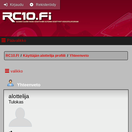
Kirjaudu
Rekisteröidy
Päävalikko
RC10.FI
/
Käyttäjän alottelija profiili
/
Yhteenveto
valikko
Yhteenveto
alottelija
Tulokas