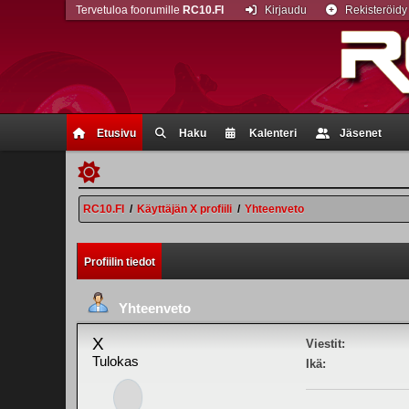
Tervetuloa foorumille
RC10.FI
Kirjaudu
Rekisteröidy
Etusivu
Haku
Kalenteri
Jäsenet
RC10.FI
/
Käyttäjän X profiili
/
Yhteenveto
Profiilin tiedot
Yhteenveto
X
Viestit:
Tulokas
Ikä: