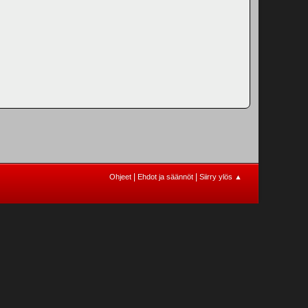
|
|
Ohjeet
Ehdot ja säännöt
Siirry ylös ▲