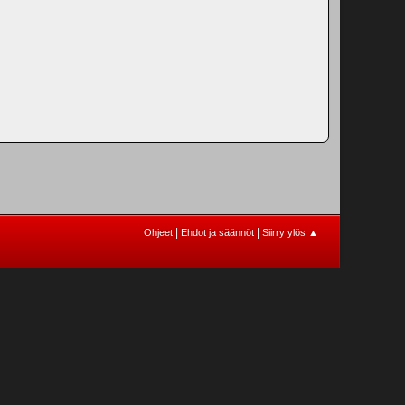
|
|
Ohjeet
Ehdot ja säännöt
Siirry ylös ▲