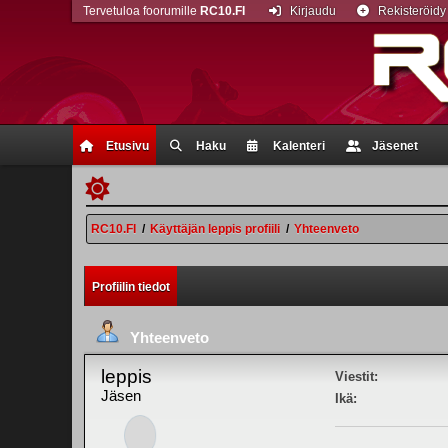
Tervetuloa foorumille
RC10.FI
Kirjaudu
Rekisteröidy
Etusivu
Haku
Kalenteri
Jäsenet
RC10.FI
/
Käyttäjän leppis profiili
/
Yhteenveto
Profiilin tiedot
Yhteenveto
leppis
Viestit:
Jäsen
Ikä: