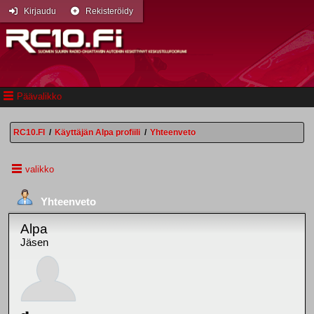
Kirjaudu
Rekisteröidy
Päävalikko
RC10.FI
/
Käyttäjän Alpa profiili
/
Yhteenveto
valikko
Yhteenveto
Alpa
Jäsen