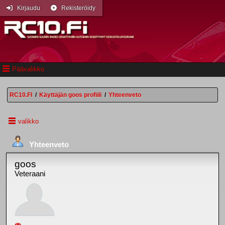
Kirjaudu
Rekisteröidy
Päävalikko
RC10.FI
/
Käyttäjän goos profiili
/
Yhteenveto
valikko
Yhteenveto
goos
Veteraani