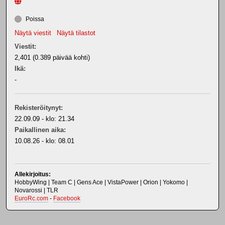
Poissa
Näytä viestit
Näytä tilastot
Viestit:
2,401 (0.389 päivää kohti)
Ikä:
-
Rekisteröitynyt:
22.09.09 - klo: 21.34
Paikallinen aika:
10.08.26 - klo: 08.01
Allekirjoitus:
HobbyWing | Team C | Gens Ace | VistaPower | Orion | Yokomo |
Novarossi | TLR
EuroRc.com
-
Facebook