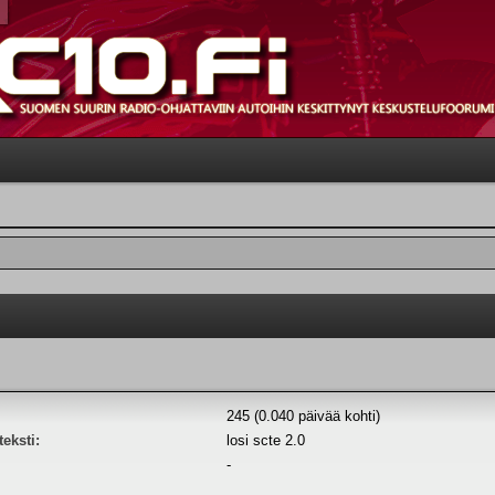
245 (0.040 päivää kohti)
eksti:
losi scte 2.0
-