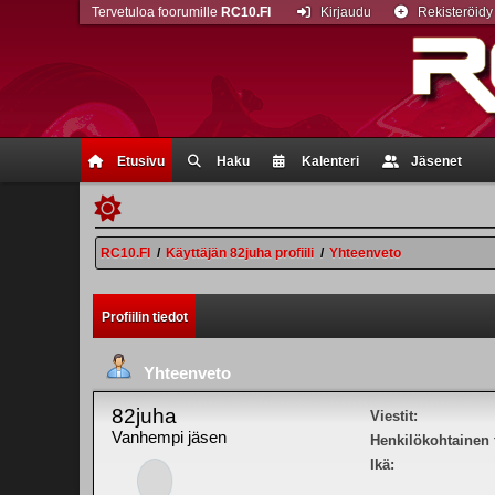
Tervetuloa foorumille
RC10.FI
Kirjaudu
Rekisteröidy
Etusivu
Haku
Kalenteri
Jäsenet
RC10.FI
/
Käyttäjän 82juha profiili
/
Yhteenveto
Profiilin tiedot
Yhteenveto
82juha
Viestit:
Vanhempi jäsen
Henkilökohtainen t
Ikä: