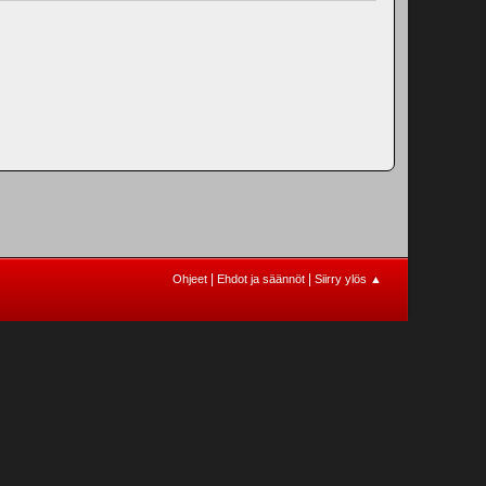
|
|
Ohjeet
Ehdot ja säännöt
Siirry ylös ▲