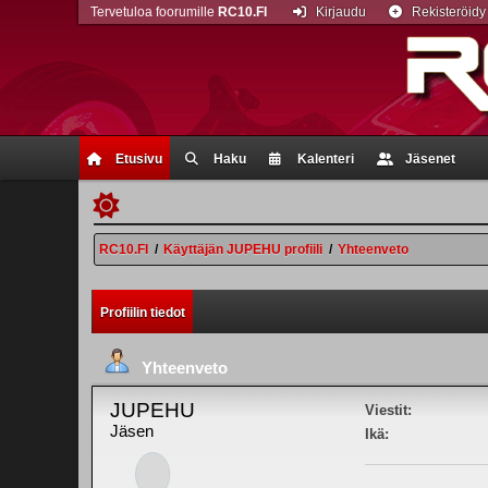
Tervetuloa foorumille
RC10.FI
Kirjaudu
Rekisteröidy
Etusivu
Haku
Kalenteri
Jäsenet
RC10.FI
/
Käyttäjän JUPEHU profiili
/
Yhteenveto
Profiilin tiedot
Yhteenveto
JUPEHU
Viestit:
Jäsen
Ikä: