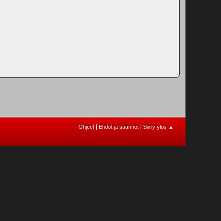
|
|
Ohjeet
Ehdot ja säännöt
Siirry ylös ▲