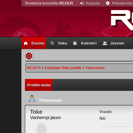
Tervetuloa foorumille
RC10.FI
Kirjaudu
Rekisteröidy
Etusivu
Haku
Kalenteri
Jäsenet
RC10.FI
/
Käyttäjän Toke profiili
/
Yhteenveto
Profiilin tiedot
Yhteenveto
Toke
Viestit:
Vanhempi jäsen
Ikä: