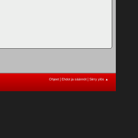
|
|
Ohjeet
Ehdot ja säännöt
Siirry ylös ▲