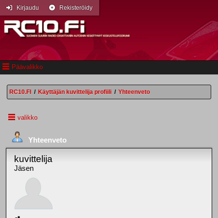
Kirjaudu
Rekisteröidy
Päävalikko
RC10.FI
/
Käyttäjän kuvittelija profiili
/
Yhteenveto
valikko
Yhteenveto
kuvittelija
Jäsen