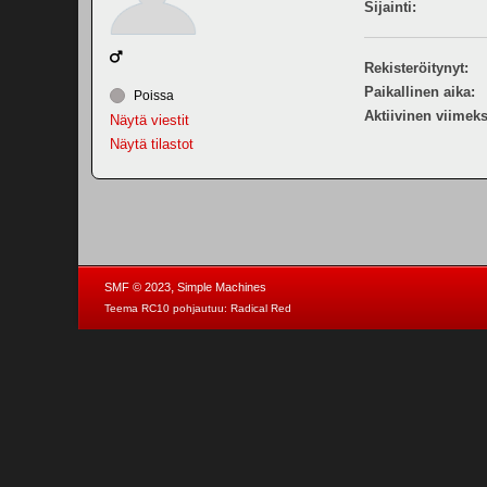
Sijainti:
Rekisteröitynyt:
Paikallinen aika:
Poissa
Aktiivinen viimeks
Näytä viestit
Näytä tilastot
,
SMF © 2023
Simple Machines
Teema RC10 pohjautuu:
Radical Red