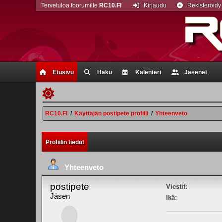
Tervetuloa foorumille
RC10.FI
Kirjaudu
Rekisteröidy
Etusivu
Haku
Kalenteri
Jäsenet
RC10.FI
/
Käyttäjän postipete profiili
/
Yhteenveto
Profiilin tiedot
Yhteenveto
postipete
Viestit:
Jäsen
Ikä: