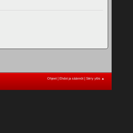
|
|
Ohjeet
Ehdot ja säännöt
Siirry ylös ▲