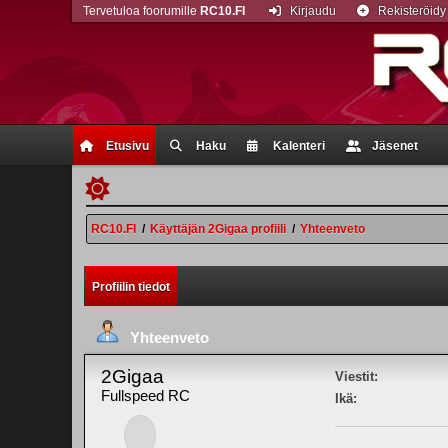
Tervetuloa foorumille
RC10.FI
Kirjaudu
Rekisteröidy
Etusivu
Haku
Kalenteri
Jäsenet
RC10.FI
/
Käyttäjän 2Gigaa profiili
/
Yhteenveto
Profiilin tiedot
Yhteenveto
2Gigaa
Viestit:
Fullspeed RC
Ikä: