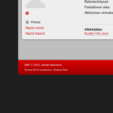
Rekisteröitynyt:
Paikallinen aika:
Aktiivinen viimeks
Poissa
Näytä viestit
Allekirjoitus:
Näytä tilastot
Rustler VXL-sivut
,
SMF © 2023
Simple Machines
Teema RC10 pohjautuu:
Radical Red