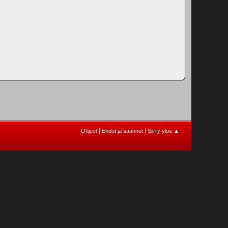
|
|
Ohjeet
Ehdot ja säännöt
Siirry ylös ▲