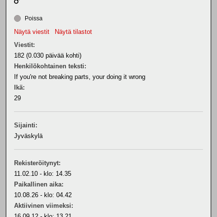
Poissa
Näytä viestit
Näytä tilastot
Viestit:
182 (0.030 päivää kohti)
Henkilökohtainen teksti:
If you're not breaking parts, your doing it wrong
Ikä:
29
Sijainti:
Jyväskylä
Rekisteröitynyt:
11.02.10 - klo: 14.35
Paikallinen aika:
10.08.26 - klo: 04.42
Aktiivinen viimeksi:
16.09.12 - klo: 13.21