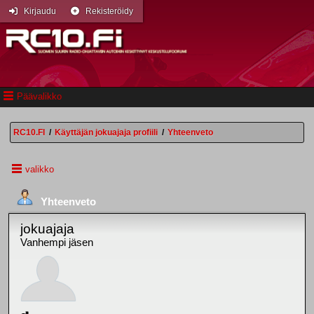
Kirjaudu
Rekisteröidy
Päävalikko
RC10.FI
/
Käyttäjän jokuajaja profiili
/
Yhteenveto
valikko
Yhteenveto
jokuajaja
Vanhempi jäsen