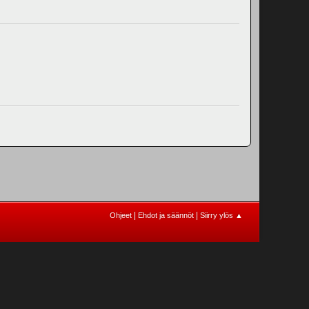
|
|
Ohjeet
Ehdot ja säännöt
Siirry ylös ▲