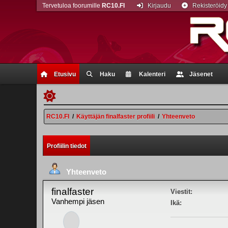
Tervetuloa foorumille
RC10.FI
Kirjaudu
Rekisteröidy
Etusivu
Haku
Kalenteri
Jäsenet
RC10.FI
/
Käyttäjän finalfaster profiili
/
Yhteenveto
Profiilin tiedot
Yhteenveto
finalfaster
Viestit:
Vanhempi jäsen
Ikä: