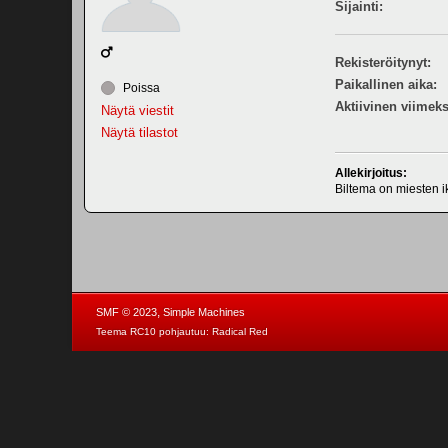
Sijainti:
Rekisteröitynyt:
Paikallinen aika:
Poissa
Aktiivinen viimeks
Näytä viestit
Näytä tilastot
Allekirjoitus:
Biltema on miesten 
,
SMF © 2023
Simple Machines
Teema RC10 pohjautuu:
Radical Red