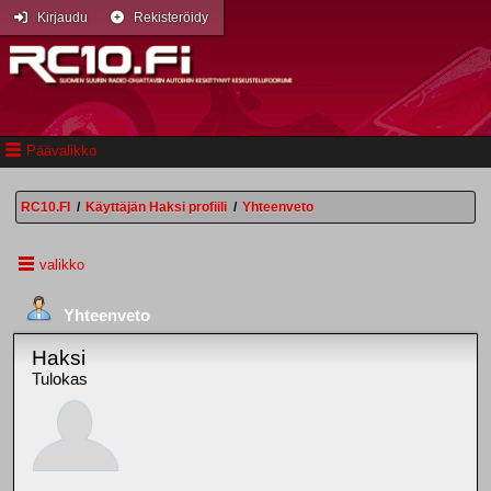
Kirjaudu
Rekisteröidy
Päävalikko
RC10.FI
/
Käyttäjän Haksi profiili
/
Yhteenveto
valikko
Yhteenveto
Haksi
Tulokas