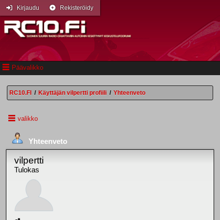
Kirjaudu
Rekisteröidy
Päävalikko
RC10.FI
/
Käyttäjän vilpertti profiili
/
Yhteenveto
valikko
Yhteenveto
vilpertti
Tulokas