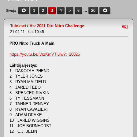
1
2
3
4
5
6
...
20
Sivuja
Tulokset
/
Vs: 2021 Dirt Nitro Challenge
#61
21.02.21 - klo: 10.45
PRO Nitro Truck A Main
https://youtu.be/lWzKmVTlulw?t=20026
Lähtöjärjestys:
1 DAKOTAH PHEND
2 TYLER JONES
3 RYAN MAIFIELD
4 JARED TEBO
5 SPENCER RIVKIN
6 TY TESSMANN
7 TANNER DENNEY
8 RYAN CAVALIERI
9 ADAM DRAKE
10 JARED WIGGINS
11 JOE BORNHORST
12 C.J. JELIN