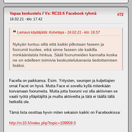
Vapaa keskustelu
/
Vs: RC10.fi Facebook ryhmä
#72
16.02.21 - klo: 17.42
Lainaus käyttäjältä: Koheltaja - 16.02.21 - klo: 16.57
Nykyän tuntuu siltä että kaikki pilkotaan faseen ja
foorumit kuolee, eikä sinne faseen ole kaikilla
minkäänlaista hinkua. Sääli foorumeiden kannalta koska
ne on edelleen toimivia keskustelukanavia tiedottamisen
lisäksi.
Facella on paikkansa. Esim. Yritysten, seurojen ja kuljettajien
omat Facet on hyvä. Mutta Face ei sovellu kyllä mitenkään
korvamaan foorumeita. Mutta jotta foorumi voi olla aktiivinen se
vaatii työtä ylläpitäjiltä ja muilta aktiiveilta ja tätä ei täällä tällä
hetkellä ole.
Tämä lista osoittaa hyvin miten sekaisin kaikki on Facebookissa:
http://rc10.fi/index.php?topic=109959.0