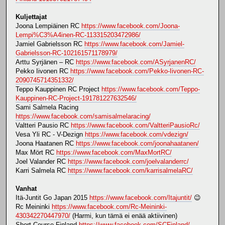
Kuljettajat
Joona Lempiäinen RC
https://www.facebook.com/Joona-
Lempi%C3%A4inen-RC-113315203472986/
Jamiel Gabrielsson RC
https://www.facebook.com/Jamiel-
Gabrielsson-RC-102161571178979/
Arttu Syrjänen – RC
https://www.facebook.com/ASyrjanenRC/
Pekko Iivonen RC
https://www.facebook.com/Pekko-Iivonen-RC-
2090745714351332/
Teppo Kauppinen RC Project
https://www.facebook.com/Teppo-
Kauppinen-RC-Project-191781227632546/
Sami Salmela Racing
https://www.facebook.com/samisalmelaracing/
Valtteri Pausio RC
https://www.facebook.com/ValtteriPausioRc/
Vesa Yli RC - V-Dezign
https://www.facebook.com/vdezign/
Joona Haatanen RC
https://www.facebook.com/joonahaatanen/
Max Mört RC
https://www.facebook.com/MaxMortRC/
Joel Valander RC
https://www.facebook.com/joelvalanderrc/
Karri Salmela RC
https://www.facebook.com/karrisalmelaRC/
Vanhat
Itä-Juntit Go Japan 2015
https://www.facebook.com/Itajuntit/
😉
Rc Meininki
https://www.facebook.com/Rc-Meininki-
430342270447970/
(Harmi, kun tämä ei enää aktiivinen)
Short Course Finland
https://www.facebook.com/SCFinland/