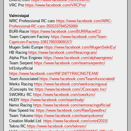
VRC Pro
https://www.facebook.com/VRCPro/
Valmistajat
WRC Professional RC cars
https://www.facebook.com/WRC-
Professional-RC-cars-355533784525090/
BURI-Racer
https://www.facebook.com/BURIRacerE1/
Team Capricorn Factory
https://www.facebook.com/Team-
Capricorn-Factory-108178933909157/
Mugen Seiki Europe
https://www.facebook.com/MugenSeikiEu/
HB Racing
https://www.facebook.com/hbracingcars/
Alpha Plus Engines
https://www.facebook.com/alphaengines/
Team Serpent
https://www.facebook.com/teamserpentrc/
Inf1nityofficial
https://www.facebook.com/INF1NITYRACINGTEAM/
Team Associated
https://www.facebook.com/TeamAssociated/
Werks Racing
https://www.facebook.com/werksracingusa/
JConcepts Inc
https://www.facebook.com/JConcepts.Inc/
SWORKz RC
https://www.facebook.com/sworkzrc/
HUDY
https://www.facebook.com/teamhudy/
Nemo Racing
https://www.facebook.com/nemoracingofficial/
Raw Speed Inc
https://www.facebook.com/RawSpeedInc/
Team Yokomo
https://www.facebook.com/teamyokomo/
Creation Model Ltd.
https://www.facebook.com/cminf2015/
Tekno RC
https://www.facebook.com/teknorc/