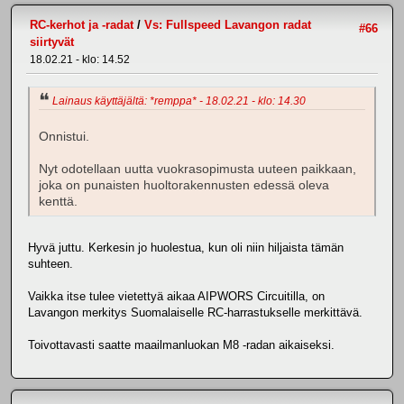
RC-kerhot ja -radat
/
Vs: Fullspeed Lavangon radat
#66
siirtyvät
18.02.21 - klo: 14.52
Lainaus käyttäjältä: *remppa* - 18.02.21 - klo: 14.30
Onnistui.
Nyt odotellaan uutta vuokrasopimusta uuteen paikkaan,
joka on punaisten huoltorakennusten edessä oleva
kenttä.
Hyvä juttu. Kerkesin jo huolestua, kun oli niin hiljaista tämän
suhteen.
Vaikka itse tulee vietettyä aikaa AIPWORS Circuitilla, on
Lavangon merkitys Suomalaiselle RC-harrastukselle merkittävä.
Toivottavasti saatte maailmanluokan M8 -radan aikaiseksi.