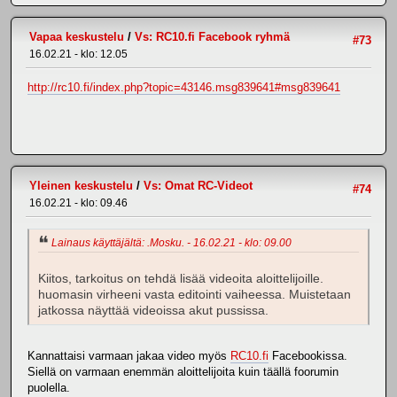
Vapaa keskustelu
/
Vs: RC10.fi Facebook ryhmä
#73
16.02.21 - klo: 12.05
http://rc10.fi/index.php?topic=43146.msg839641#msg839641
Yleinen keskustelu
/
Vs: Omat RC-Videot
#74
16.02.21 - klo: 09.46
Lainaus käyttäjältä: .Mosku. - 16.02.21 - klo: 09.00
Kiitos, tarkoitus on tehdä lisää videoita aloittelijoille.
huomasin virheeni vasta editointi vaiheessa. Muistetaan
jatkossa näyttää videoissa akut pussissa.
Kannattaisi varmaan jakaa video myös
RC10.fi
Facebookissa.
Siellä on varmaan enemmän aloittelijoita kuin täällä foorumin
puolella.