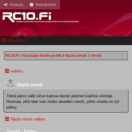
Kirjaudu
Rekisteröidy
Päävalikko
RC10.FI
/
Käyttäjän Ender profiili
/
Näytä viestit
/
Viestit
valikko
Näytä viestit
Tämä jakso sallii sinun katsoa tämän jäsenen kaikkia viestejä.
Huomaa, että näet vain niiden alueiden viestit, joihin sinulla on nyt
pääsy.
Näytä viestit valikko
Viestit - Ender