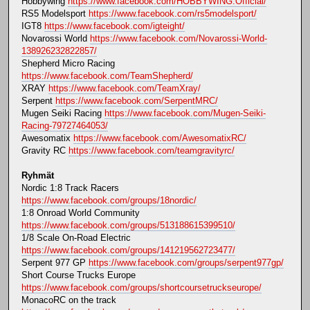
Hobbywing
https://www.facebook.com/HOBBYWING.Official/
RS5 Modelsport
https://www.facebook.com/rs5modelsport/
IGT8
https://www.facebook.com/igteight/
Novarossi World
https://www.facebook.com/Novarossi-World-
138926232822857/
Shepherd Micro Racing
https://www.facebook.com/TeamShepherd/
XRAY
https://www.facebook.com/TeamXray/
Serpent
https://www.facebook.com/SerpentMRC/
Mugen Seiki Racing
https://www.facebook.com/Mugen-Seiki-
Racing-79727464053/
Awesomatix
https://www.facebook.com/AwesomatixRC/
Gravity RC
https://www.facebook.com/teamgravityrc/
Ryhmät
Nordic 1:8 Track Racers
https://www.facebook.com/groups/18nordic/
1:8 Onroad World Community
https://www.facebook.com/groups/513188615399510/
1/8 Scale On-Road Electric
https://www.facebook.com/groups/141219562723477/
Serpent 977 GP
https://www.facebook.com/groups/serpent977gp/
Short Course Trucks Europe
https://www.facebook.com/groups/shortcoursetruckseurope/
MonacoRC on the track