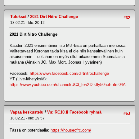
Tulokset
/
2021 Dirt Nitro Challenge
#62
18.02.21 - klo: 20.12
2021 Dirt Nitro Challenge
Kauden 2021 ensimmäinen iso M8 -kisa on parhaillaan menossa.
Valitettavasti Koronan takia kisa ei ole niin kansainvälinen kuin
aikaisemmin. Tuollahan on myös ollut aikaisemmin Suomalaisia
mukana (Ainakin JQ, Max Mört, Joonas Hyvärinen)
Facebook:
https://www.facebook.com/dirtnitrochallenge
YT (Live-lähetyksiä):
https://www.youtube.com/channel/UC3_EwXD-k8y50heE-rlm04A
Vapaa keskustelu
/
Vs: RC10.fi Facebook ryhmä
#63
18.02.21 - klo: 19.57
Tässä on potentiaalia:
https://houseofrc.com/