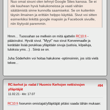
Nuo omat sivuni olen tehnyt Google Sites kanssa. Se ei
ole kauhean hyvä hakukoneissa ja vaati vähän
säätämistä sinne kunnolla saamiseksi. Se on kuitenkin
täysin ilmainen ja erittäin helppo käyttää. Sivut voi sitten
esimerkiksi linkittä google mapsiin ja Facebook sivuille,
niin löytyvät paremmin.
Hmm... Tuossahan se melkein on mitä ajattelin
RC10.fi
-
pääsivuksi. Hyvät sivut. "Myyt" nuo sivut Korvenmaalle ja
kerätään lisää porukkaa ylläpitään sivuja (uutisia, kilpailuja,
tuloksia yms...) . Siinä se on.
Juha Söderholm voi hoitaa hakukone -optimoinnin, jos sitä vielä
tekee...
RC-kerhot ja -radat
/
Huomio Kerhojen nettisivujen
#84
ylläpitäjät
11.02.21 - klo: 17.07
RC10.fi
foorumin omistajat/ylläpitäjät pitäisi saada tähän mukaan: