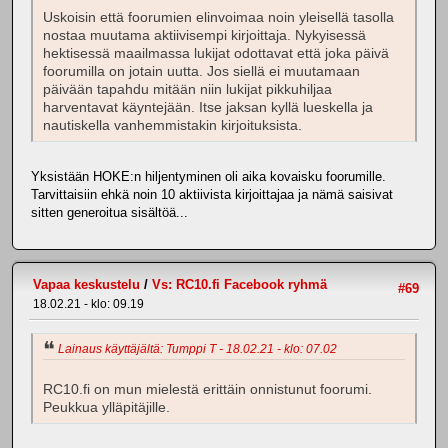
Uskoisin että foorumien elinvoimaa noin yleisellä tasolla
nostaa muutama aktiivisempi kirjoittaja. Nykyisessä
hektisessä maailmassa lukijat odottavat että joka päivä
foorumilla on jotain uutta. Jos siellä ei muutamaan
päivään tapahdu mitään niin lukijat pikkuhiljaa
harventavat käyntejään. Itse jaksan kyllä lueskella ja
nautiskella vanhemmistakin kirjoituksista.
Yksistään HOKE:n hiljentyminen oli aika kovaisku foorumille.
Tarvittaisiin ehkä noin 10 aktiivista kirjoittajaa ja nämä saisivat
sitten generoitua sisältöä...
Vapaa keskustelu
/
Vs: RC10.fi Facebook ryhmä
#69
18.02.21 - klo: 09.19
Lainaus käyttäjältä: Tumppi T - 18.02.21 - klo: 07.02
RC10.fi on mun mielestä erittäin onnistunut foorumi.
Peukkua ylläpitäjille.