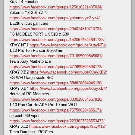
Xray T4 Fanatics
https://www.facebook.com/groups/125616221437034/
Yokomo YZ-2 & YZ-4
https://www.facebook.com/groups/yokomo.yz2.yz4/
1/12th circuit pan cars
https://www.facebook.com/groups/294014310710731/
FG MODELSPORT UK 510 & 530
https://www.facebook.com/groups/1520674644891722/
XRAY NT1
https://www.facebook.com/groups/XrayNT1/
1/10 Pro Ten Pancar & 200mm
https://www.facebook.com/groups/701895009845681/
Team Xray Marketplace
https://www.facebook.com/groups/477699802594172/
XRAY XB2
https://www.facebook.com/groups/XrayXB2/
FG WFO large scale R/C
https://www.facebook.com/groups/384828694946130/
XRAY XB4
https://www.facebook.com/groups/XrayXB4/
House of RC Members
https://www.facebook.com/groups/333615654557918/
1:10 Pan Car Rc AKA Pro 10 and WGT
https://www.facebook.com/groups/757500284356171/
serpent 989 viper
https://www.facebook.com/groups/2233627523553472/
XRAY X12
https://www.facebook.com/groups/XrayX12/
Team Durango - RC Cars