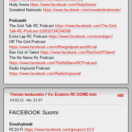
Hudy Arena
https://www.facebook.com/HudyArena/
Snowbird Nationals
https://www.facebook.com/snowbirdnationals/
Podcastit
The Grid Talk RC Podcast
https://www.facebook.com/The-Grid-
Talk-RC-Podcast-110016734234038/
Extra Lap RC Podcast
https://www.facebook.com/extralaprc/
Off The Grid Podcast
https://www.facebook.com/offthegridpodcastofficial/
Ran Out of Talent
https://www.facebook.com/RanOutOfTalent/
The No Name Rc Podcast
https://www.facebook.com/TheNoNameRCPodcast/
Radio Impound Podcast
https://www.facebook.com/RadioImpound/
Yleinen keskustelu
/
Vs: Enderin RC-SOME-Info
#80
14.02.21 - klo: 21.07
FACEBOOK Suomi
Sivut/ryhmät
RC10.FI
https://www.facebook.com/groups/rc10.fi