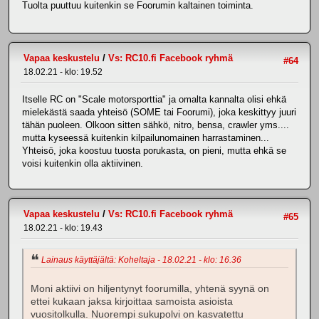
Tuolta puuttuu kuitenkin se Foorumin kaltainen toiminta.
Vapaa keskustelu
/
Vs: RC10.fi Facebook ryhmä
#64
18.02.21 - klo: 19.52
Itselle RC on "Scale motorsporttia" ja omalta kannalta olisi ehkä
mielekästä saada yhteisö (SOME tai Foorumi), joka keskittyy juuri
tähän puoleen. Olkoon sitten sähkö, nitro, bensa, crawler yms....
mutta kyseessä kuitenkin kilpailunomainen harrastaminen...
Yhteisö, joka koostuu tuosta porukasta, on pieni, mutta ehkä se
voisi kuitenkin olla aktiivinen.
Vapaa keskustelu
/
Vs: RC10.fi Facebook ryhmä
#65
18.02.21 - klo: 19.43
Lainaus käyttäjältä: Koheltaja - 18.02.21 - klo: 16.36
Moni aktiivi on hiljentynyt foorumilla, yhtenä syynä on
ettei kukaan jaksa kirjoittaa samoista asioista
vuositolkulla. Nuorempi sukupolvi on kasvatettu