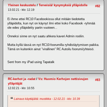
Yleinen keskustelu
/
Terveisiä/ kysymyksiä ylläpidolle
#82
13.02.21 - klo: 12.19
Ei ihme ettei RC10 Facebookissa ollut mitään tiedotetta
ylläpidolta, kun nyt on käynyt ilmi ettei koko Facebook -ryhmää
ole edes ylläpidetty pariin vuoteen...
Onneksi sinne on nyt saatu ahkera kaveri Admin rooliin.
Mutta kyllä tässä on nyt RC10-foorumilla ryhdistäytymisen paikka.
Tämä on kuitenkin ainut ”virallinen” RC Autoilu foorumi/yhteisö.
Sent from my iPad using Tapatalk
RC-kerhot ja -radat
/
Vs: Huomio Kerhojen nettisivujen
#83
ylläpitäjät
12.02.21 - klo: 10.55
Lainaus käyttäjältä: mustikka - 12.02.21 - klo: 10.39