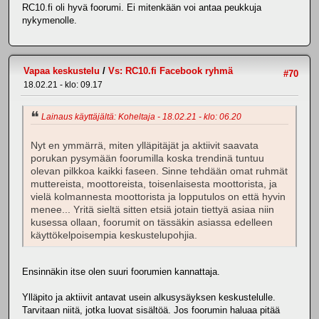
RC10.fi oli hyvä foorumi. Ei mitenkään voi antaa peukkuja
nykymenolle.
Vapaa keskustelu
/
Vs: RC10.fi Facebook ryhmä
#70
18.02.21 - klo: 09.17
Lainaus käyttäjältä: Koheltaja - 18.02.21 - klo: 06.20
Nyt en ymmärrä, miten ylläpitäjät ja aktiivit saavata
porukan pysymään foorumilla koska trendinä tuntuu
olevan pilkkoa kaikki faseen. Sinne tehdään omat ruhmät
muttereista, moottoreista, toisenlaisesta moottorista, ja
vielä kolmannesta moottorista ja lopputulos on että hyvin
menee... Yritä sieltä sitten etsiä jotain tiettyä asiaa niin
kusessa ollaan, foorumit on tässäkin asiassa edelleen
käyttökelpoisempia keskustelupohjia.
Ensinnäkin itse olen suuri foorumien kannattaja.
Ylläpito ja aktiivit antavat usein alkusysäyksen keskustelulle.
Tarvitaan niitä, jotka luovat sisältöä. Jos foorumin haluaa pitää