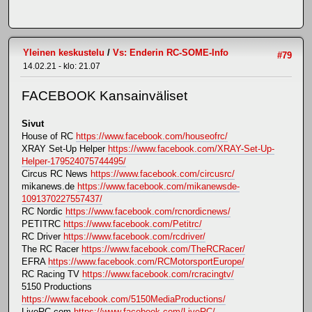
Yleinen keskustelu
/
Vs: Enderin RC-SOME-Info
#79
14.02.21 - klo: 21.07
FACEBOOK Kansainväliset
Sivut
House of RC
https://www.facebook.com/houseofrc/
XRAY Set-Up Helper
https://www.facebook.com/XRAY-Set-Up-
Helper-179524075744495/
Circus RC News
https://www.facebook.com/circusrc/
mikanews.de
https://www.facebook.com/mikanewsde-
1091370227557437/
RC Nordic
https://www.facebook.com/rcnordicnews/
PETITRC
https://www.facebook.com/Petitrc/
RC Driver
https://www.facebook.com/rcdriver/
The RC Racer
https://www.facebook.com/TheRCRacer/
EFRA
https://www.facebook.com/RCMotorsportEurope/
RC Racing TV
https://www.facebook.com/rcracingtv/
5150 Productions
https://www.facebook.com/5150MediaProductions/
LiveRC.com
https://www.facebook.com/LiveRC/