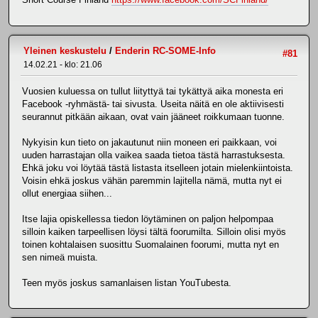
Yleinen keskustelu
/
Enderin RC-SOME-Info
#81
14.02.21 - klo: 21.06
Vuosien kuluessa on tullut liityttyä tai tykättyä aika monesta eri
Facebook -ryhmästä- tai sivusta. Useita näitä en ole aktiivisesti
seurannut pitkään aikaan, ovat vain jääneet roikkumaan tuonne.
Nykyisin kun tieto on jakautunut niin moneen eri paikkaan, voi
uuden harrastajan olla vaikea saada tietoa tästä harrastuksesta.
Ehkä joku voi löytää tästä listasta itselleen jotain mielenkiintoista.
Voisin ehkä joskus vähän paremmin lajitella nämä, mutta nyt ei
ollut energiaa siihen...
Itse lajia opiskellessa tiedon löytäminen on paljon helpompaa
silloin kaiken tarpeellisen löysi tältä foorumilta. Silloin olisi myös
toinen kohtalaisen suosittu Suomalainen foorumi, mutta nyt en
sen nimeä muista.
Teen myös joskus samanlaisen listan YouTubesta.