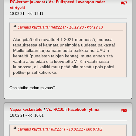
RC-kerhot ja -radat
/
Vs: Fullspeed Lavangon radat
#67
siirtyvät
18.02.21 - klo: 12.11
Lainaus käyttäjältä: *remppa* - 16.12.20 - klo: 12.13
Alue pitää olla raivattu 4.1.2021 mennessä, muussa
tapauksessa ei kannata unelmoida uudesta paikasta!
Meille tullaan tarjoamaan uutta paikkaa ns. UAU:n
kentältä (punaisten talojen kenttä), mutta ennen sitä
vanha alue pitää olla luovutettu VTK:n vaatimassa
kunnossa, eli kaikki muu pitää olla raivattu pois paitsi
polttis- ja sähkökoroke.
Onnistuiko radan raivaus?
Vapaa keskustelu
/
Vs: RC10.fi Facebook ryhmä
#68
18.02.21 - klo: 10.01
Lainaus käyttäjältä: Tumppi T - 18.02.21 - klo: 07.02