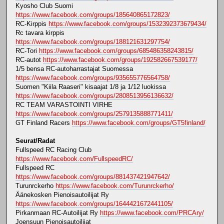
Kyosho Club Suomi
https://www.facebook.com/groups/185640865172823/
RC-Kirppis
https://www.facebook.com/groups/1532392373679434/
Rc tavara kirppis
https://www.facebook.com/groups/188121631297754/
RC-Tori
https://www.facebook.com/groups/685486358243815/
RC-autot
https://www.facebook.com/groups/192582667539177/
1/5 bensa RC-autoharrastajat Suomessa
https://www.facebook.com/groups/935655776564758/
Suomen "Kiila Raaseri" kisaajat 1/8 ja 1/12 luokissa
https://www.facebook.com/groups/2808513956136632/
RC TEAM VARASTOINTI VIRHE
https://www.facebook.com/groups/2579135888771411/
GT Finland Racers
https://www.facebook.com/groups/GT5finland/
Seurat/Radat
Fullspeed RC Racing Club
https://www.facebook.com/FullspeedRC/
Fullspeed RC
https://www.facebook.com/groups/881437421947642/
Turunrckerho
https://www.facebook.com/Turunrckerho/
Äänekosken Pienoisautoilijat Ry
https://www.facebook.com/groups/1644421672441105/
Pirkanmaan RC-Autoilijat Ry
https://www.facebook.com/PRCAry/
Joensuun Pienoisautoilijat