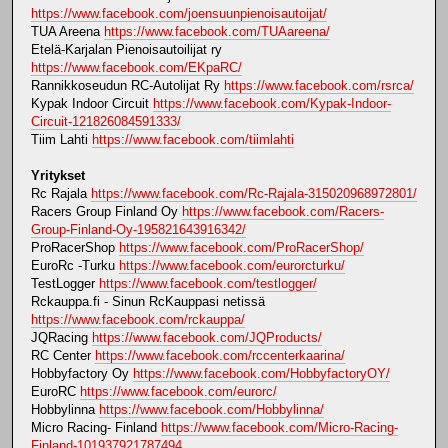
https://www.facebook.com/joensuunpienoisautoijat/
TUA Areena
https://www.facebook.com/TUAareena/
Etelä-Karjalan Pienoisautoilijat ry
https://www.facebook.com/EKpaRC/
Rannikkoseudun RC-Autolijat Ry
https://www.facebook.com/rsrca/
Kypak Indoor Circuit
https://www.facebook.com/Kypak-Indoor-
Circuit-121826084591333/
Tiim Lahti
https://www.facebook.com/tiimlahti
Yritykset
Rc Rajala
https://www.facebook.com/Rc-Rajala-315020968972801/
Racers Group Finland Oy
https://www.facebook.com/Racers-
Group-Finland-Oy-195821643916342/
ProRacerShop
https://www.facebook.com/ProRacerShop/
EuroRc -Turku
https://www.facebook.com/eurorcturku/
TestLogger
https://www.facebook.com/testlogger/
Rckauppa.fi - Sinun RcKauppasi netissä
https://www.facebook.com/rckauppa/
JQRacing
https://www.facebook.com/JQProducts/
RC Center
https://www.facebook.com/rccenterkaarina/
Hobbyfactory Oy
https://www.facebook.com/HobbyfactoryOY/
EuroRC
https://www.facebook.com/eurorc/
Hobbylinna
https://www.facebook.com/Hobbylinna/
Micro Racing- Finland
https://www.facebook.com/Micro-Racing-
Finland-101937921787494