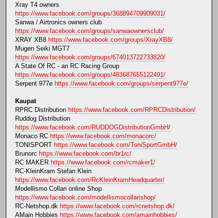
Xray T4 owners
https://www.facebook.com/groups/368894709909031/
Sanwa / Airtronics owners club
https://www.facebook.com/groups/sanwaownersclub/
XRAY XB8
https://www.facebook.com/groups/XrayXB8/
Mugen Seiki MGT7
https://www.facebook.com/groups/674013722733820/
A State Of RC - an RC Racing Group
https://www.facebook.com/groups/483687655122491/
Serpent 977e
https://www.facebook.com/groups/serpent977e/
Kaupat
RPRC Distribution
https://www.facebook.com/RPRCDistribution/
Ruddog Distribution
https://www.facebook.com/RUDDOGDistributionGmbH/
Monaco RC
https://www.facebook.com/monacorc/
TONISPORT
https://www.facebook.com/ToniSportGmbH/
Brunorc
https://www.facebook.com/br1rc/
RC MAKER
https://www.facebook.com/rcmaker1/
RC-KleinKram Stefan Klein
https://www.facebook.com/RcKleinKramHeadquarter/
Modellismo Collari online Shop
https://www.facebook.com/modellismocollarishop/
RC-Netshop.dk
https://www.facebook.com/rcnetshop.dk/
AMain Hobbies
https://www.facebook.com/amainhobbies/