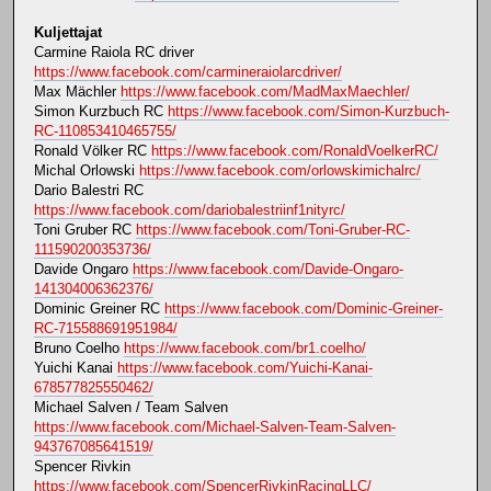
Kuljettajat
Carmine Raiola RC driver
https://www.facebook.com/carmineraiolarcdriver/
Max Mächler
https://www.facebook.com/MadMaxMaechler/
Simon Kurzbuch RC
https://www.facebook.com/Simon-Kurzbuch-
RC-110853410465755/
Ronald Völker RC
https://www.facebook.com/RonaldVoelkerRC/
Michal Orlowski
https://www.facebook.com/orlowskimichalrc/
Dario Balestri RC
https://www.facebook.com/dariobalestriinf1nityrc/
Toni Gruber RC
https://www.facebook.com/Toni-Gruber-RC-
111590200353736/
Davide Ongaro
https://www.facebook.com/Davide-Ongaro-
141304006362376/
Dominic Greiner RC
https://www.facebook.com/Dominic-Greiner-
RC-715588691951984/
Bruno Coelho
https://www.facebook.com/br1.coelho/
Yuichi Kanai
https://www.facebook.com/Yuichi-Kanai-
678577825550462/
Michael Salven / Team Salven
https://www.facebook.com/Michael-Salven-Team-Salven-
943767085641519/
Spencer Rivkin
https://www.facebook.com/SpencerRivkinRacingLLC/