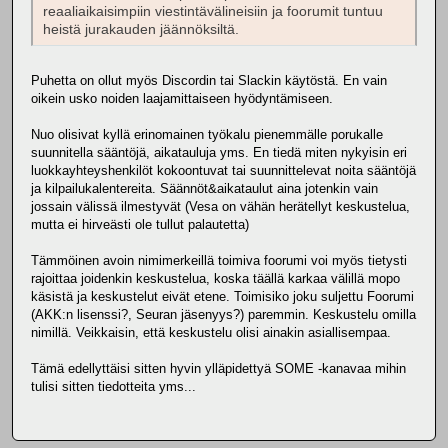
reaaliaikaisimpiin viestintävälineisiin ja foorumit tuntuu
heistä jurakauden jäännöksiltä.
Puhetta on ollut myös Discordin tai Slackin käytöstä. En vain
oikein usko noiden laajamittaiseen hyödyntämiseen.
Nuo olisivat kyllä erinomainen työkalu pienemmälle porukalle
suunnitella sääntöjä, aikatauluja yms. En tiedä miten nykyisin eri
luokkayhteyshenkilöt kokoontuvat tai suunnittelevat noita sääntöjä
ja kilpailukalentereita. Säännöt&aikataulut aina jotenkin vain
jossain välissä ilmestyvät (Vesa on vähän herätellyt keskustelua,
mutta ei hirveästi ole tullut palautetta)
Tämmöinen avoin nimimerkeillä toimiva foorumi voi myös tietysti
rajoittaa joidenkin keskustelua, koska täällä karkaa välillä mopo
käsistä ja keskustelut eivät etene. Toimisiko joku suljettu Foorumi
(AKK:n lisenssi?, Seuran jäsenyys?) paremmin. Keskustelu omilla
nimillä. Veikkaisin, että keskustelu olisi ainakin asiallisempaa.
Tämä edellyttäisi sitten hyvin ylläpidettyä SOME -kanavaa mihin
tulisi sitten tiedotteita yms...