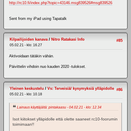
http://rc10.fi/index.php?topic=43146.msg839526#msg839526
Sent from my iPad using Tapatalk
Kilpailijoiden kanava
/
Nitro Ratakasi Info
#85
05.02.21 - klo: 16.27
Aktivoidaan tätäkin vähän.
Päivittelin vihdoin nuo kauden 2020 -tulokset.
Yleinen keskustelu
/
Vs: Terveisiä/ kysymyksiä ylläpidolle
#86
05.02.21 - klo: 10.18
Lainaus käyttäjältä: pintakaasu - 04.02.21 - klo: 12.34
Isot kiitokset ylläpidolle että olette saaneet rc10-foorumin
toimimaan!!