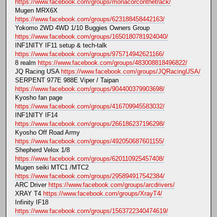
https://www.facebook.com/groups/monacorconthetrack/
Mugen MRX6X
https://www.facebook.com/groups/623188458442163/
Yokomo 2WD 4WD 1/10 Buggies Owners Group
https://www.facebook.com/groups/1650180781924040/
INF1NITY IF11 setup & tech-talk
https://www.facebook.com/groups/975714942621166/
8 realm
https://www.facebook.com/groups/483008818496822/
JQ Racing USA
https://www.facebook.com/groups/JQRacingUSA/
SERPENT 977E 988E Viper / Taipan
https://www.facebook.com/groups/904400379903698/
Kyosho fan page
https://www.facebook.com/groups/416709945583032/
INF1NITY IF14
https://www.facebook.com/groups/266186237196298/
Kyosho Off Road Army
https://www.facebook.com/groups/492050687601155/
Shepherd Velox 1/8
https://www.facebook.com/groups/620110925457408/
Mugen seiki MTC1 /MTC2
https://www.facebook.com/groups/295894917542384/
ARC Driver
https://www.facebook.com/groups/arcdrivers/
XRAY T4
https://www.facebook.com/groups/XrayT4/
Infinity IF18
https://www.facebook.com/groups/1563722340474619/