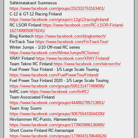
Sähköratakasit Suomessa
https://www.facebook.com/groups/252332753163401/
C-12 & GT-12 Racing Finland
https://www.facebook.com/groups/c12gt12racingfinland/
RC LSOR Finland
https://www.facebook.com/RC-LSOR-Finland-
1627499050879241/
Blog Kentech
https://www.facebook.com/blogkentech/
FinTrack Tour
https://www.facebook.com/FinTrackTour/
Winter Jumps - 1/10 Off-road RC series
https://www.facebook.com/WinterJumpsRCSeries/
XRAY Finland
https://www.facebook.com/XRAY.Finland/
Team Tekno RC Finland
https://www.facebook.com/teknorcfin/
Fuel Power Tour Finland - 1/5 Large Scale Touring
https://www.facebook.com/FuelPowerTourFinland/
Fuel Power Tour Finland 2020 - 1/5 Large Scale Touring
https://www.facebook.com/groups/595131477489095/
finRC.com
https://www.facebook.com/finRC/
Team Associated Finland
https://www.facebook.com/groups/444862785713851/
Team Xray Suomi
https://www.facebook.com/groups/306755433044290/
Hirvilammen RC-Puisto, Hämeenlinna
https://www.facebook.com/groups/173903986136995/
Short Course Finland RC-harrastajat
https://www.facebook.com/groups/1739043139646626/