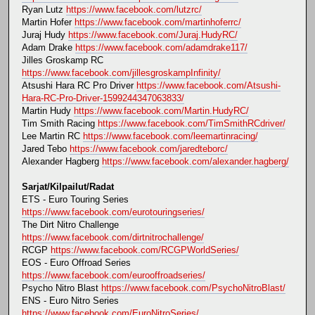
Ryan Lutz
https://www.facebook.com/lutzrc/
Martin Hofer
https://www.facebook.com/martinhoferrc/
Juraj Hudy
https://www.facebook.com/Juraj.HudyRC/
Adam Drake
https://www.facebook.com/adamdrake117/
Jilles Groskamp RC
https://www.facebook.com/jillesgroskampInfinity/
Atsushi Hara RC Pro Driver
https://www.facebook.com/Atsushi-
Hara-RC-Pro-Driver-1599244347063833/
Martin Hudy
https://www.facebook.com/Martin.HudyRC/
Tim Smith Racing
https://www.facebook.com/TimSmithRCdriver/
Lee Martin RC
https://www.facebook.com/leemartinracing/
Jared Tebo
https://www.facebook.com/jaredteborc/
Alexander Hagberg
https://www.facebook.com/alexander.hagberg/
Sarjat/Kilpailut/Radat
ETS - Euro Touring Series
https://www.facebook.com/eurotouringseries/
The Dirt Nitro Challenge
https://www.facebook.com/dirtnitrochallenge/
RCGP
https://www.facebook.com/RCGPWorldSeries/
EOS - Euro Offroad Series
https://www.facebook.com/eurooffroadseries/
Psycho Nitro Blast
https://www.facebook.com/PsychoNitroBlast/
ENS - Euro Nitro Series
https://www.facebook.com/EuroNitroSeries/