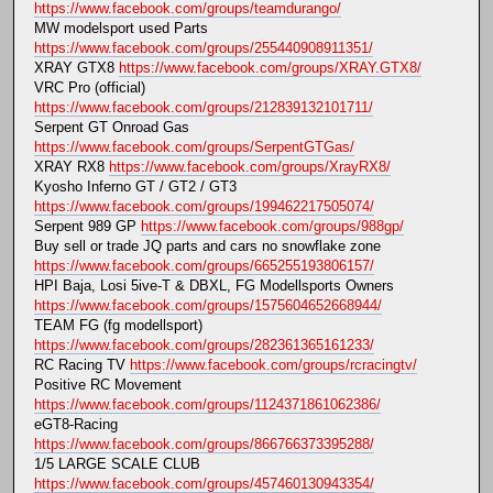
https://www.facebook.com/groups/teamdurango/
MW modelsport used Parts
https://www.facebook.com/groups/255440908911351/
XRAY GTX8
https://www.facebook.com/groups/XRAY.GTX8/
VRC Pro (official)
https://www.facebook.com/groups/212839132101711/
Serpent GT Onroad Gas
https://www.facebook.com/groups/SerpentGTGas/
XRAY RX8
https://www.facebook.com/groups/XrayRX8/
Kyosho Inferno GT / GT2 / GT3
https://www.facebook.com/groups/199462217505074/
Serpent 989 GP
https://www.facebook.com/groups/988gp/
Buy sell or trade JQ parts and cars no snowflake zone
https://www.facebook.com/groups/665255193806157/
HPI Baja, Losi 5ive-T & DBXL, FG Modellsports Owners
https://www.facebook.com/groups/1575604652668944/
TEAM FG (fg modellsport)
https://www.facebook.com/groups/282361365161233/
RC Racing TV
https://www.facebook.com/groups/rcracingtv/
Positive RC Movement
https://www.facebook.com/groups/1124371861062386/
eGT8-Racing
https://www.facebook.com/groups/866766373395288/
1/5 LARGE SCALE CLUB
https://www.facebook.com/groups/457460130943354/