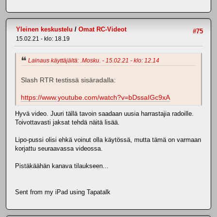
Yleinen keskustelu
/
Omat RC-Videot
#75
15.02.21 - klo: 18.19
Lainaus käyttäjältä: .Mosku. - 15.02.21 - klo: 12.14
Slash RTR testissä sisäradalla:
https://www.youtube.com/watch?v=bDssaIGc9xA
Hyvä video. Juuri tällä tavoin saadaan uusia harrastajia radoille.
Toivottavasti jaksat tehdä näitä lisää.
Lipo-pussi olisi ehkä voinut olla käytössä, mutta tämä on varmaan
korjattu seuraavassa videossa.
Pistäkäähän kanava tilaukseen...
Sent from my iPad using Tapatalk