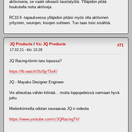
aktiivisena, se vaatii oikeasti taustatyötä. Ylläpidon pitää
houkutella noita aktiiveja.
RC10.fi -tapauksessa ylläpidon pitäisi myös olla aktiivinen
yritysten, seurojen, kisojen suhteen. Tuo taas toisi sisältöä.
JQ Products
/
Vs: JQ Products
#71
17.02.21 - klo: 10.28
JQ Racing-tiimin taru lopussa?
https://fb.watch/3Iz0jyT5sK/
JQ - Mayako Designer Engineer.
Voi aiheuttaa vähän kitinää... mutta loppupeleissä varmaan hyvä
juttu.
Mielenkiinnolla odotan seuraavaa JQ:n videota
https://www.youtube.com/c/JQRacingTV/