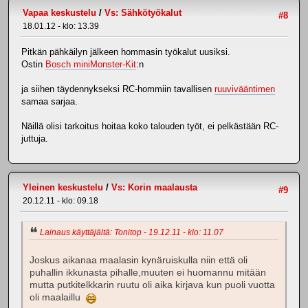
Vapaa keskustelu
/
Vs: Sähkötyökalut
#8
18.01.12 - klo: 13.39
Pitkän pähkäilyn jälkeen hommasin työkalut uusiksi.
Ostin
Bosch miniMonster-Kit
:n
ja siihen täydennykseksi RC-hommiin tavallisen
ruuvivääntimen
samaa sarjaa.
Näillä olisi tarkoitus hoitaa koko talouden työt, ei pelkästään RC-
juttuja.
Yleinen keskustelu
/
Vs: Korin maalausta
#9
20.12.11 - klo: 09.18
Lainaus käyttäjältä: Tonitop - 19.12.11 - klo: 11.07
Joskus aikanaa maalasin kynäruiskulla niin että oli
puhallin ikkunasta pihalle,muuten ei huomannu mitään
mutta putkitelkkarin ruutu oli aika kirjava kun puoli vuotta
oli maalaillu