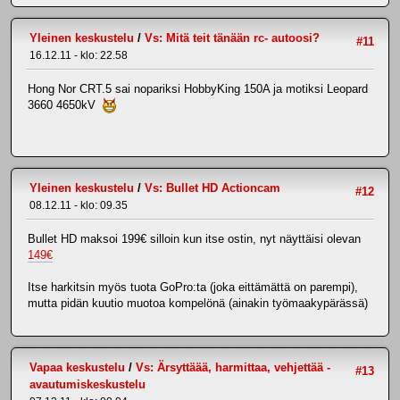
Yleinen keskustelu
/
Vs: Mitä teit tänään rc- autoosi?
#11
16.12.11 - klo: 22.58
Hong Nor CRT.5 sai nopariksi HobbyKing 150A ja motiksi Leopard
3660 4650kV
Yleinen keskustelu
/
Vs: Bullet HD Actioncam
#12
08.12.11 - klo: 09.35
Bullet HD maksoi 199€ silloin kun itse ostin, nyt näyttäisi olevan
149€
Itse harkitsin myös tuota GoPro:ta (joka eittämättä on parempi),
mutta pidän kuutio muotoa kompelönä (ainakin työmaakypärässä)
Vapaa keskustelu
/
Vs: Ärsyttäää, harmittaa, vehjettää -
#13
avautumiskeskustelu