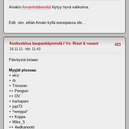
Ainakin
Amainhobbiesiltä
löytyy hyvä valikoima.
Edit: niin, eihän Amain kyllä euroopassa ole....
Keskustelua kaupankäynnistä
/
Vs: Risut & ruusut
#23
16.11.11 - klo: 11.43
Päivitystä listaan:
Myyjät plussaa:
+ ekiz
+ rb
+ Trimaran
++ Penguin
++ OV
+ karitapani
+ jopi73
+ *remppa*
++ Koppa
+ Mike_S
++ 4wdkanootti