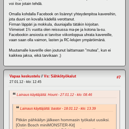
voi itse jotain tehdä.
Omalla kohdalla Facebook on lisännyt yhteydenpitoa kavereihin,
jota duuni on kovalla kädellä verottanut.
Firman läppäri ja mokkula, duuniajalla tätäkin kirjoitan.
Viimeiset 1½ vuotta olen reissussa ma-pe ja kotona la-su.
Facebookin ansiosta ei tarvitse viikonloppua uhrata kavereille,
vaan saan olla vaimon, lasten ja RC-lelujen ympäröimänä.
Muutamalle kaverille olen joutunut laittamaan "mutea", kun ei
kaikkea jaksa, eikä tarvikaan ;)
Vapaa keskustelu
/
Vs: Sähkötyökalut
#7
27.01.12 - klo: 12.45
Lainaus käyttäjältä: Hount - 27.01.12 - klo: 08.46
Lainaus käyttäjältä: bastor - 18.01.12 - klo: 13.39
Pitkän pähkäilyn jälkeen hommasin työkalut uusiksi.
[Ostin Bosch miniMONSTER-Kit]