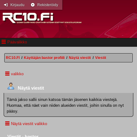
Kirjaudu
Rekisteröidy
Päävalikko
RC10.FI
/
Käyttäjän bastor profiili
/
Näytä viestit
/
Viestit
valikko
Näytä viestit
Tämä jakso sallii sinun katsoa tämän jäsenen kaikkia viestejä.
Huomaa, että näet vain niiden alueiden viestit, joihin sinulla on nyt
pääsy.
Näytä viestit valikko
Viestit - bastor