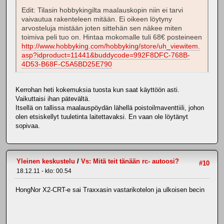
Edit: Tilasin hobbykingilta maalauskopin niin ei tarvi
vaivautua rakenteleen mitään. Ei oikeen löytyny
arvosteluja mistään joten sittehän sen näkee miten
toimiva peli tuo on. Hintaa mokomalle tuli 68€ posteineen
http://www.hobbyking.com/hobbyking/store/uh_viewitem.
asp?idproduct=11441&buddycode=992F8DFC-768B-
4D53-B68F-C5A5BD25E790
Kerrohan heti kokemuksia tuosta kun saat käyttöön asti.
Vaikuttaisi ihan pätevältä.
Itsellä on tallissa maalauspöydän lähellä poistoilmaventtiili, johon
olen etsiskellyt tuuletinta laitettavaksi. En vaan ole löytänyt
sopivaa.
Yleinen keskustelu
/
Vs: Mitä teit tänään rc- autoosi?
#10
18.12.11 - klo: 00.54
HongNor X2-CRT-e sai Traxxasin vastarikotelon ja ulkoisen becin