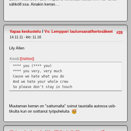
sähkö8:ssa. Ainakin kerran....
Vapaa keskustelu
/
Vs: Lemppari laulunsanat/kertosäkeet
#28
14.11.11 - klo: 11.16
Lily Allen
Koodi
[Valitse]
**** you (**** you)
**** you very, very much
Cause we hate what you do
And we hate your whole crew
So please don't stay in touch
Muutaman kerran on "sattumalta" soinut taustalla autossa usb-
tikulta kun on soittanut työpuheluita