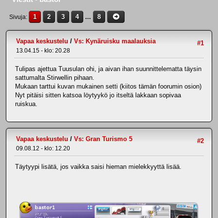
1
2
3
4
...
8
Sivuja
Vapaa keskustelu
/
Vs: Kynäruisku maalauksia
#1
13.04.15 - klo: 20.28
Tulipas ajettua Tuusulan ohi, ja aivan ihan suunnittelematta täysin
sattumalta Stirwellin pihaan.
Mukaan tarttui kuvan mukainen setti (kiitos tämän foorumin osion)
Nyt pitäisi sitten katsoa löytyykö jo itseltä lakkaan sopivaa
ruiskua.
Vapaa keskustelu
/
Vs: Gran Turismo 5
#2
09.08.12 - klo: 12.20
Täytyypi lisätä, jos vaikka saisi hieman mielekkyyttä lisää.