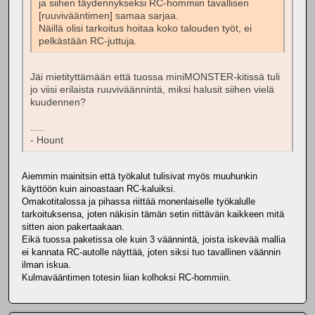
ja siihen täydennykseksi RC-hommiin tavallisen
[ruuvivääntimen] samaa sarjaa.
Näillä olisi tarkoitus hoitaa koko talouden työt, ei
pelkästään RC-juttuja.
Jäi mietityttämään että tuossa miniMONSTER-kitissä tuli
jo viisi erilaista ruuviväännintä, miksi halusit siihen vielä
kuudennen?
.....
- Hount
Aiemmin mainitsin että työkalut tulisivat myös muuhunkin
käyttöön kuin ainoastaan RC-kaluiksi.
Omakotitalossa ja pihassa riittää monenlaiselle työkalulle
tarkoituksensa, joten näkisin tämän setin riittävän kaikkeen mitä
sitten aion pakertaakaan.
Eikä tuossa paketissa ole kuin 3 väännintä, joista iskevää mallia
ei kannata RC-autolle näyttää, joten siksi tuo tavallinen väännin
ilman iskua.
Kulmavääntimen totesin liian kolhoksi RC-hommiin.