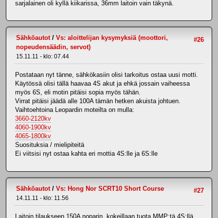
sarjalainen oli kyllä kiikarissa, 36mm laitoin vain täkynä.
Sähköautot
/
Vs: aloittelijan kysymyksiä (moottori,
#26
nopeudensäädin, servot)
15.11.11 - klo: 07.44
Postataan nyt tänne, sähkökasiin olisi tarkoitus ostaa uusi motti.
Käytössä olisi tällä haavaa 4S akut ja ehkä jossain vaiheessa
myös 6S, eli motin pitäisi sopia myös tähän.
Virrat pitäisi jäädä alle 100A tämän hetken akuista johtuen.
Vaihtoehtoina Leopardin moteilta on mulla:
3660-2120kv
4060-1900kv
4065-1800kv
Suosituksia / mielipiteitä
Ei viitsisi nyt ostaa kahta eri mottia 4S:lle ja 6S:lle
Sähköautot
/
Vs: Hong Nor SCRT10 Short Course
#27
14.11.11 - klo: 11.56
Laitoin tilaukseen 150A noparin, kokeillaan tuota MMP:tä 4S:llä