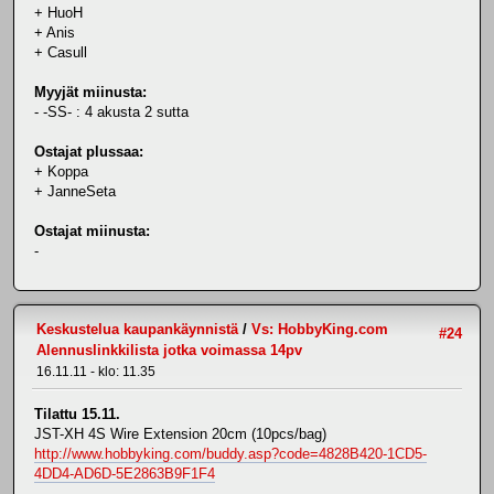
+ HuoH
+ Anis
+ Casull
Myyjät miinusta:
- -SS- : 4 akusta 2 sutta
Ostajat plussaa:
+ Koppa
+ JanneSeta
Ostajat miinusta:
-
Keskustelua kaupankäynnistä
/
Vs: HobbyKing.com
#24
Alennuslinkkilista jotka voimassa 14pv
16.11.11 - klo: 11.35
Tilattu 15.11.
JST-XH 4S Wire Extension 20cm (10pcs/bag)
http://www.hobbyking.com/buddy.asp?code=4828B420-1CD5-
4DD4-AD6D-5E2863B9F1F4