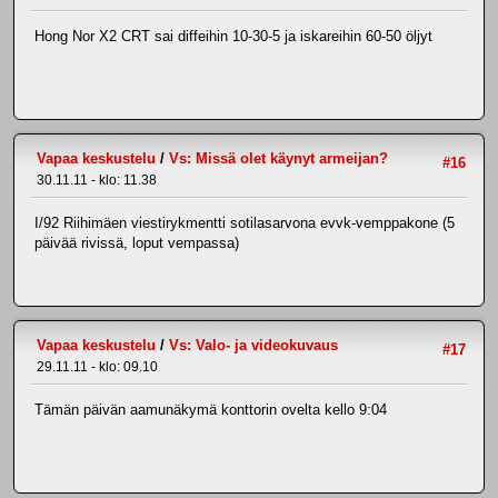
Hong Nor X2 CRT sai diffeihin 10-30-5 ja iskareihin 60-50 öljyt
Vapaa keskustelu
/
Vs: Missä olet käynyt armeijan?
#16
30.11.11 - klo: 11.38
I/92 Riihimäen viestirykmentti sotilasarvona evvk-vemppakone (5
päivää rivissä, loput vempassa)
Vapaa keskustelu
/
Vs: Valo- ja videokuvaus
#17
29.11.11 - klo: 09.10
Tämän päivän aamunäkymä konttorin ovelta kello 9:04