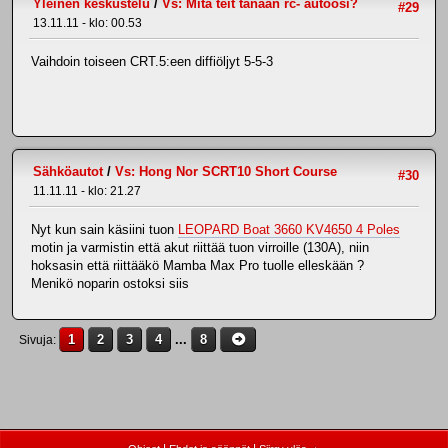
Yleinen keskustelu
/
Vs: Mitä teit tänään rc- autoosi?
#29
13.11.11 - klo: 00.53
Vaihdoin toiseen CRT.5:een diffiöljyt 5-5-3
Sähköautot
/
Vs: Hong Nor SCRT10 Short Course
#30
11.11.11 - klo: 21.27
Nyt kun sain käsiini tuon
LEOPARD Boat 3660 KV4650 4 Poles
motin ja varmistin että akut riittää tuon virroille (130A), niin
hoksasin että riittääkö Mamba Max Pro tuolle elleskään ?
Menikö noparin ostoksi siis
1
2
3
4
...
8
Sivuja