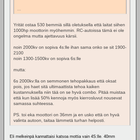
...
Yrität ostaa 530 bemmiä sillä oletuksella että laitat siihen
1000hp moottorin myöhemmin. RC-autoissa tämä ei ole
ongelma mutta ajettavuus kärsii.
noin 2000kv on sopiva 4s:lle ihan sama onko se sit 1900-
2100
noin 1300-1500kv on sopiva 6s:lle
mutta:
6s 2000kv:lla on semmonen tehopakkaus että oksat
pois, jos haet sitä ultimaattista tehoa kaiken
kustannuksella niin tää on se hyvä combo. Pitää muistaa
että kun lisää 50% kennoja myös kierrosluvut nousevat
samassa suhteessa.
PS. toi eka moottori on 36mm ja en usko että on hyvä
valinta autoon, taitaa lämmetä turhan helposti.
Eli melkeinpä kannattaisi katsoa mottia vain 4S:lle. 40mm