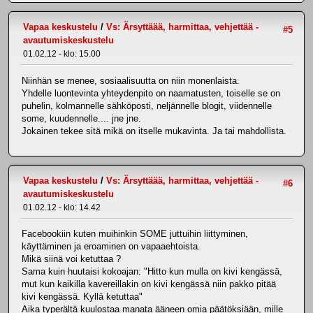
Vapaa keskustelu
/
Vs: Ärsyttäää, harmittaa, vehjettää -
#5
avautumiskeskustelu
01.02.12 - klo: 15.00
Niinhän se menee, sosiaalisuutta on niin monenlaista.
Yhdelle luontevinta yhteydenpito on naamatusten, toiselle se on
puhelin, kolmannelle sähköposti, neljännelle blogit, viidennelle
some, kuudennelle.... jne jne.
Jokainen tekee sitä mikä on itselle mukavinta. Ja tai mahdollista.
Vapaa keskustelu
/
Vs: Ärsyttäää, harmittaa, vehjettää -
#6
avautumiskeskustelu
01.02.12 - klo: 14.42
Facebookiin kuten muihinkin SOME juttuihin liittyminen,
käyttäminen ja eroaminen on vapaaehtoista.
Mikä siinä voi ketuttaa ?
Sama kuin huutaisi kokoajan: "Hitto kun mulla on kivi kengässä,
mut kun kaikilla kavereillakin on kivi kengässä niin pakko pitää
kivi kengässä. Kyllä ketuttaa"
Aika typerältä kuulostaa manata ääneen omia päätöksiään, mille