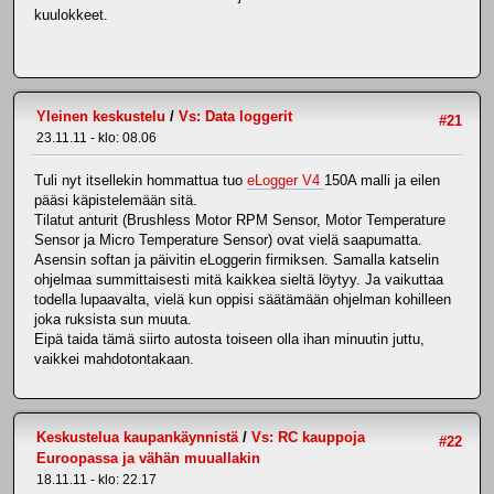
kuulokkeet.
Yleinen keskustelu
/
Vs: Data loggerit
#21
23.11.11 - klo: 08.06
Tuli nyt itsellekin hommattua tuo
eLogger V4
150A malli ja eilen
pääsi käpistelemään sitä.
Tilatut anturit (Brushless Motor RPM Sensor, Motor Temperature
Sensor ja Micro Temperature Sensor) ovat vielä saapumatta.
Asensin softan ja päivitin eLoggerin firmiksen. Samalla katselin
ohjelmaa summittaisesti mitä kaikkea sieltä löytyy. Ja vaikuttaa
todella lupaavalta, vielä kun oppisi säätämään ohjelman kohilleen
joka ruksista sun muuta.
Eipä taida tämä siirto autosta toiseen olla ihan minuutin juttu,
vaikkei mahdotontakaan.
Keskustelua kaupankäynnistä
/
Vs: RC kauppoja
#22
Euroopassa ja vähän muuallakin
18.11.11 - klo: 22.17