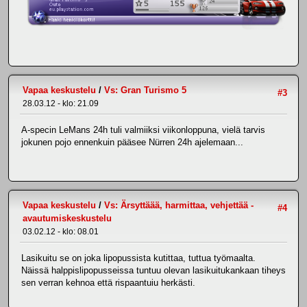
Vapaa keskustelu
/
Vs: Gran Turismo 5
#3
28.03.12 - klo: 21.09
A-specin LeMans 24h tuli valmiiksi viikonloppuna, vielä tarvis
jokunen pojo ennenkuin pääsee Nürren 24h ajelemaan...
Vapaa keskustelu
/
Vs: Ärsyttäää, harmittaa, vehjettää -
#4
avautumiskeskustelu
03.02.12 - klo: 08.01
Lasikuitu se on joka lipopussista kutittaa, tuttua työmaalta.
Näissä halppislipopusseissa tuntuu olevan lasikuitukankaan tiheys
sen verran kehnoa että rispaantuiu herkästi.