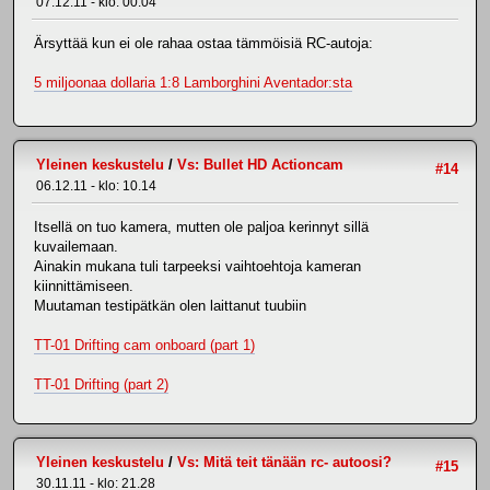
07.12.11 - klo: 00.04
Ärsyttää kun ei ole rahaa ostaa tämmöisiä RC-autoja:
5 miljoonaa dollaria 1:8 Lamborghini Aventador:sta
Yleinen keskustelu
/
Vs: Bullet HD Actioncam
#14
06.12.11 - klo: 10.14
Itsellä on tuo kamera, mutten ole paljoa kerinnyt sillä
kuvailemaan.
Ainakin mukana tuli tarpeeksi vaihtoehtoja kameran
kiinnittämiseen.
Muutaman testipätkän olen laittanut tuubiin
TT-01 Drifting cam onboard (part 1)
TT-01 Drifting (part 2)
Yleinen keskustelu
/
Vs: Mitä teit tänään rc- autoosi?
#15
30.11.11 - klo: 21.28