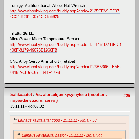
Turnigy Multifunctional Wheel Nut Wrench
http://www.hobbyking.com/buddy.asp?code=2135CFA9-EF97-
4CC4-B261-D074CD155925
Tilattu 16.11.
MicroPower Micro Temperature Sensor
http://www.hobbyking.com/buddy.asp?code=DE4451D2-BFDD-
408F-8179-49073D1960FB
CNC Alloy Servo Arm Short (Futaba)
http://www.hobbyking.com/buddy.asp?code=D23B5366-FE5E-
4419-ACE6-C67EB44F17F8
Sähköautot
/
Vs: aloittelijan kysymyksiä (moottori,
#25
nopeudensäädin, servot)
15.11.11 - klo: 08.02
Lainaus käyttäjältä: goos - 15.11.11 - klo: 07.53
Lainaus käyttäjältä: bastor - 15.11.11 - klo: 07.44