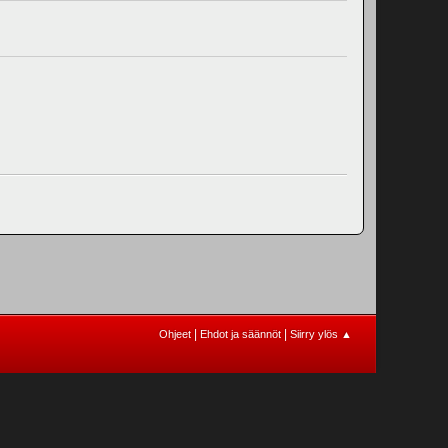
|
|
Ohjeet
Ehdot ja säännöt
Siirry ylös ▲