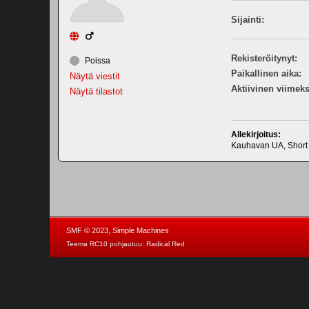
Sijainti:
Rekisteröitynyt:
Poissa
Paikallinen aika:
Näytä viestit
Aktiivinen viimeks
Näytä tilastot
Allekirjoitus:
Kauhavan UA, Short 
,
SMF © 2023
Simple Machines
Teema RC10 pohjautuu:
Radical Red