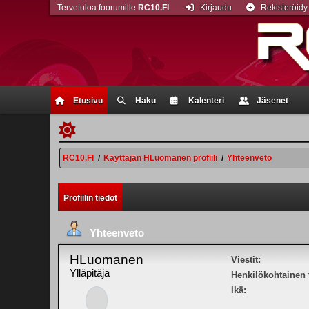
Tervetuloa foorumille
RC10.FI
Kirjaudu
Rekisteröidy
Etusivu
Haku
Kalenteri
Jäsenet
RC10.FI
/
Käyttäjän HLuomanen profiili
/
Yhteenveto
Profiilin tiedot
Yhteenveto
HLuomanen
Viestit:
Ylläpitäjä
Henkilökohtainen t
Ikä: