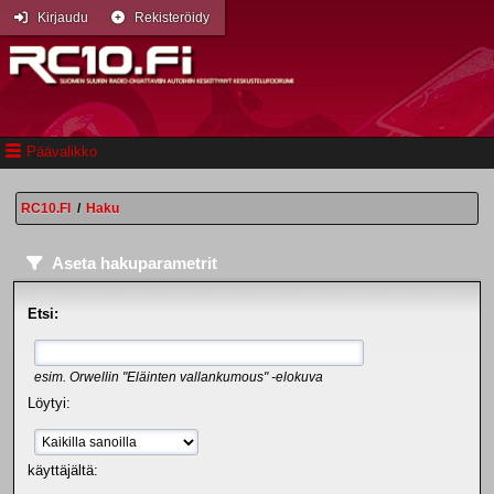
Kirjaudu
Rekisteröidy
Päävalikko
RC10.FI
/
Haku
Aseta hakuparametrit
Etsi:
esim.
Orwellin "Eläinten vallankumous" -elokuva
Löytyi:
käyttäjältä: