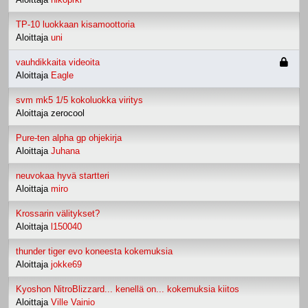
TP-10 luokkaan kisamoottoria
Aloittaja
uni
vauhdikkaita videoita
Aloittaja
Eagle
svm mk5 1/5 kokoluokka viritys
Aloittaja zerocool
Pure-ten alpha gp ohjekirja
Aloittaja
Juhana
neuvokaa hyvä startteri
Aloittaja
miro
Krossarin välitykset?
Aloittaja
l150040
thunder tiger evo koneesta kokemuksia
Aloittaja
jokke69
Kyoshon NitroBlizzard... kenellä on... kokemuksia kiitos
Aloittaja
Ville Vainio