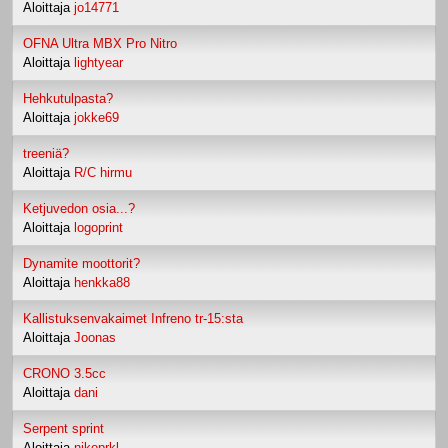
Aloittaja
jo14771
OFNA Ultra MBX Pro Nitro
Aloittaja
lightyear
Hehkutulpasta?
Aloittaja
jokke69
treeniä?
Aloittaja
R/C hirmu
Ketjuvedon osia...?
Aloittaja
logoprint
Dynamite moottorit?
Aloittaja
henkka88
Kallistuksenvakaimet Infreno tr-15:sta
Aloittaja
Joonas
CRONO 3.5cc
Aloittaja
dani
Serpent sprint
Aloittaja
nikoprkl