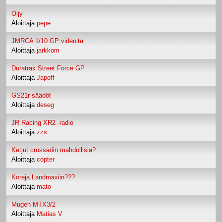
Öljy
Aloittaja
pepe
JMRCA 1/10 GP videoita
Aloittaja
jarkkom
Duratrax Street Force GP
Aloittaja
Japoff
GS21r säädöt
Aloittaja
deseg
JR Racing XR2 -radio
Aloittaja
zzs
Ketjut crossariin mahdollisia?
Aloittaja
copter
Koreja Landmaxiin???
Aloittaja
mato
Mugen MTX3/2
Aloittaja
Matias V