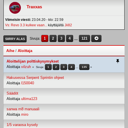
Traxxas
Viimeisin viesti:
23.04.20 - klo: 22.59
Vs: Revo 3.3 kulkee vaan...
käyttäjältä
Jii82
1
2
3
4
...
121
Sivuja
SIIRRY ALAS
Aihe
/
Aloittaja
Aloittelijan polttiskysymykset
Aloittaja
vilzuh
1
2
3
4
...
135
Sivuja
Hakusessa Serpent Sprintin ohjeet
Aloittaja
l150040
Säädöt
Aloittaja
ultima123
sanwa m8 manuaali
Aloittaja
miro
1/5 varaosa kysely