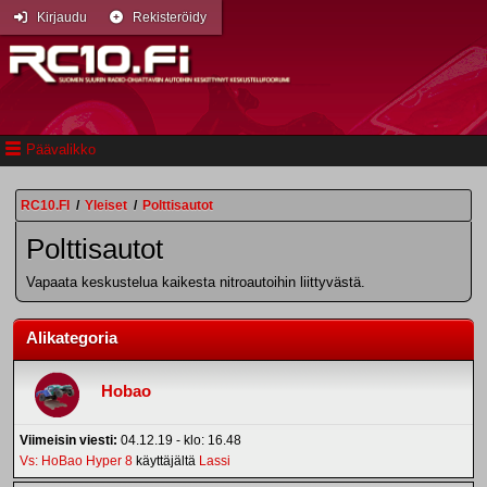
Kirjaudu
Rekisteröidy
Päävalikko
RC10.FI
/
Yleiset
/
Polttisautot
Polttisautot
Vapaata keskustelua kaikesta nitroautoihin liittyvästä.
Alikategoria
Hobao
Viimeisin viesti:
04.12.19 - klo: 16.48
Vs: HoBao Hyper 8
käyttäjältä
Lassi