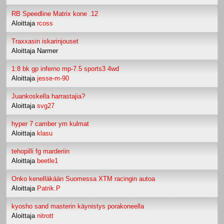
RB Speedline Matrix kone .12
Aloittaja
rcoss
Traxxasin iskarinjouset
Aloittaja Narmer
1:8 bk gp inferno mp-7.5 sports3 4wd
Aloittaja
jesse-m-90
Juankoskella harrastajia?
Aloittaja
svg27
hyper 7 camber ym kulmat
Aloittaja
klasu
tehopilli fg marderiin
Aloittaja
beetle1
Onko kenelläkään Suomessa XTM racingin autoa
Aloittaja
Patrik.P
kyosho sand masterin käynistys porakoneella
Aloittaja
nitrott