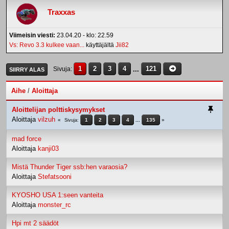
Traxxas
Viimeisin viesti:
23.04.20 - klo: 22.59
Vs: Revo 3.3 kulkee vaan...
käyttäjältä
Jii82
1
2
3
4
...
121
Sivuja
SIIRRY ALAS
Aihe
/
Aloittaja
Aloittelijan polttiskysymykset
Aloittaja
vilzuh
1
2
3
4
...
135
Sivuja
mad force
Aloittaja
kanji03
Mistä Thunder Tiger ssb:hen varaosia?
Aloittaja
Stefatsooni
KYOSHO USA 1:seen vanteita
Aloittaja
monster_rc
Hpi mt 2 säädöt