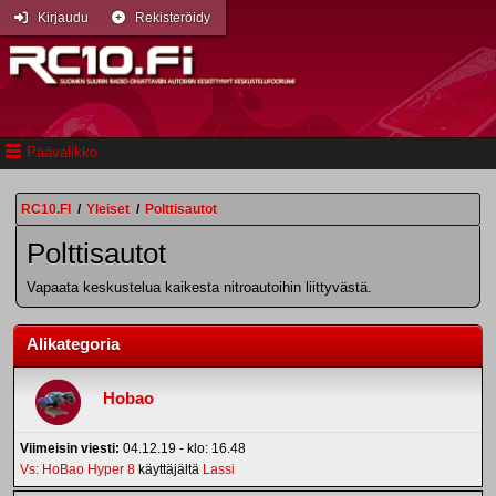
Kirjaudu
Rekisteröidy
Päävalikko
RC10.FI
/
Yleiset
/
Polttisautot
Polttisautot
Vapaata keskustelua kaikesta nitroautoihin liittyvästä.
Alikategoria
Hobao
Viimeisin viesti:
04.12.19 - klo: 16.48
Vs: HoBao Hyper 8
käyttäjältä
Lassi