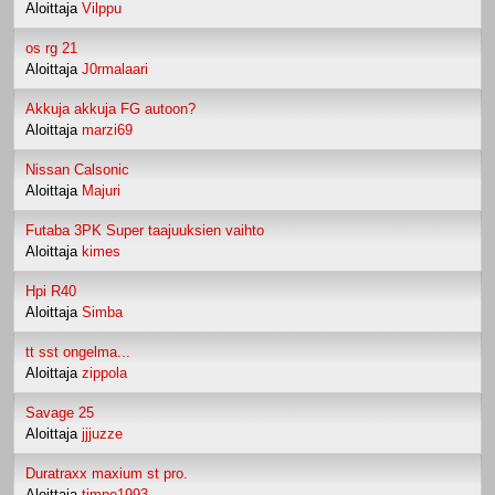
Aloittaja
Vilppu
os rg 21
Aloittaja
J0rmalaari
Akkuja akkuja FG autoon?
Aloittaja
marzi69
Nissan Calsonic
Aloittaja
Majuri
Futaba 3PK Super taajuuksien vaihto
Aloittaja
kimes
Hpi R40
Aloittaja
Simba
tt sst ongelma...
Aloittaja
zippola
Savage 25
Aloittaja
jjjuzze
Duratraxx maxium st pro.
Aloittaja
timpo1993