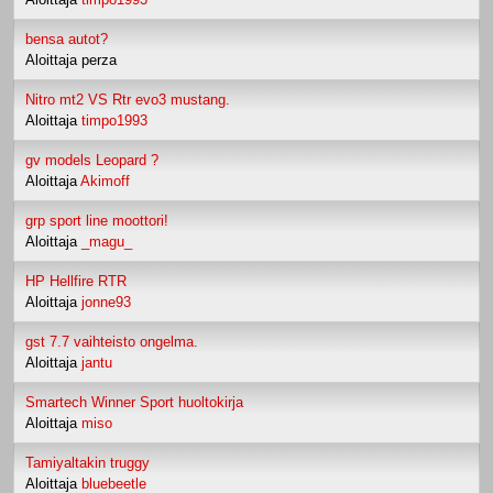
bensa autot?
Aloittaja perza
Nitro mt2 VS Rtr evo3 mustang.
Aloittaja
timpo1993
gv models Leopard ?
Aloittaja
Akimoff
grp sport line moottori!
Aloittaja
_magu_
HP Hellfire RTR
Aloittaja
jonne93
gst 7.7 vaihteisto ongelma.
Aloittaja
jantu
Smartech Winner Sport huoltokirja
Aloittaja
miso
Tamiyaltakin truggy
Aloittaja
bluebeetle