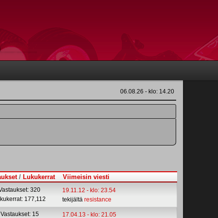
06.08.26 - klo: 14.20
aukset
/
Lukukerrat
Viimeisin viesti
Vastaukset: 320
19.11.12 - klo: 23.54
kukerrat: 177,112
tekijältä
resistance
Vastaukset: 15
17.04.13 - klo: 21.05