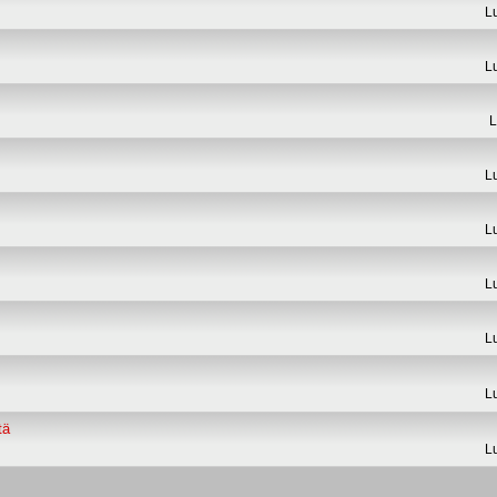
L
L
L
L
L
L
L
L
tä
L