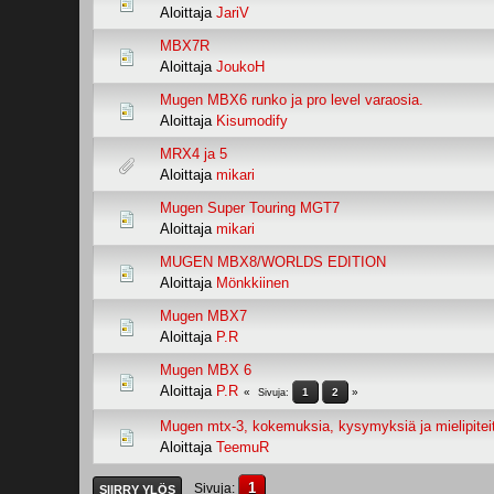
Aloittaja
JariV
MBX7R
Aloittaja
JoukoH
Mugen MBX6 runko ja pro level varaosia.
Aloittaja
Kisumodify
MRX4 ja 5
Aloittaja
mikari
Mugen Super Touring MGT7
Aloittaja
mikari
MUGEN MBX8/WORLDS EDITION
Aloittaja
Mönkkiinen
Mugen MBX7
Aloittaja
P.R
Mugen MBX 6
Aloittaja
P.R
1
2
Sivuja
Mugen mtx-3, kokemuksia, kysymyksiä ja mielipitei
Aloittaja
TeemuR
1
Sivuja
SIIRRY YLÖS