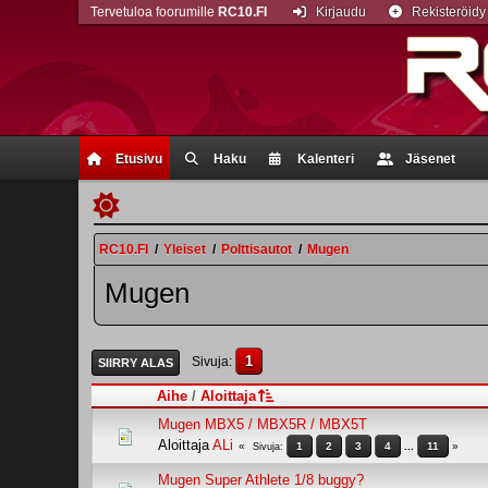
Tervetuloa foorumille
RC10.FI
Kirjaudu
Rekisteröidy
Etusivu
Haku
Kalenteri
Jäsenet
RC10.FI
/
Yleiset
/
Polttisautot
/
Mugen
Mugen
1
Sivuja
SIIRRY ALAS
Aihe
/
Aloittaja
Mugen MBX5 / MBX5R / MBX5T
Aloittaja
ALi
1
2
3
4
...
11
Sivuja
Mugen Super Athlete 1/8 buggy?