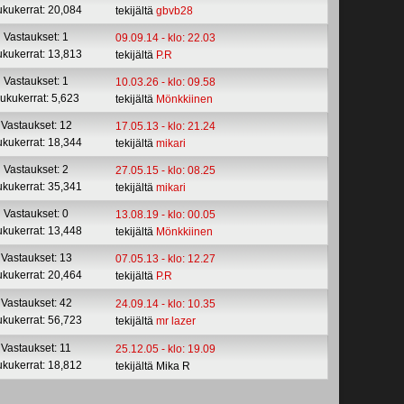
ukukerrat: 20,084
tekijältä
gbvb28
Vastaukset: 1
09.09.14 - klo: 22.03
ukukerrat: 13,813
tekijältä
P.R
Vastaukset: 1
10.03.26 - klo: 09.58
ukukerrat: 5,623
tekijältä
Mönkkiinen
Vastaukset: 12
17.05.13 - klo: 21.24
ukukerrat: 18,344
tekijältä
mikari
Vastaukset: 2
27.05.15 - klo: 08.25
ukukerrat: 35,341
tekijältä
mikari
Vastaukset: 0
13.08.19 - klo: 00.05
ukukerrat: 13,448
tekijältä
Mönkkiinen
Vastaukset: 13
07.05.13 - klo: 12.27
ukukerrat: 20,464
tekijältä
P.R
Vastaukset: 42
24.09.14 - klo: 10.35
ukukerrat: 56,723
tekijältä
mr lazer
Vastaukset: 11
25.12.05 - klo: 19.09
ukukerrat: 18,812
tekijältä Mika R