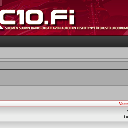
Vast
Lu