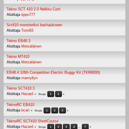
Tekno SCT 410 2.0 Nelkku Corri
Aloittaja
iippo777
Sct410 monsteriksi bashaukseen
Aloittaja
Tomi83
Tekno EB48.3
Aloittaja
Metsäläinen
Tekno MT410
Aloittaja
Metsäläinen
EB48.4 1/8th Competition Electric Buggy Kit (TKR8000)
Aloittaja
mamyllyn
Tekno SCT410.3
Aloittaja
Hazard
1
2
Sivuja
TeknoRC EB410
Aloittaja
bcan
1
2
3
Sivuja
TeknoRC SCT410 ShortCourse
Aloittaja
Hazard
1
2
3
4
...
7
Sivuja