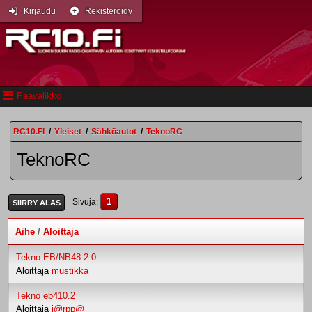
Kirjaudu
Rekisteröidy
Päävalikko
RC10.FI
/
Yleiset
/
Sähköautot
/
TeknoRC
TeknoRC
1
Sivuja
SIIRRY ALAS
Aihe
/
Aloittaja
Tekno EB/NB48 2.0
Aloittaja
mustikka
Tekno eb410.2
Aloittaja
j@rpp@