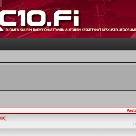
Vast
000)
L