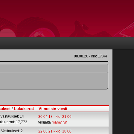
08.08.26 - klo: 17.44
aukset
/
Lukukerrat
Viimeisin viesti
Vastaukset: 14
30.04.18 - klo: 21.06
ukukerrat: 17,773
tekijältä
mamyllyn
Vastaukset: 2
22.08.21 - klo: 18.00