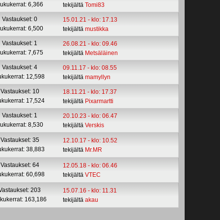
ukukerrat: 6,366
tekijältä
Tomi83
Vastaukset: 0
15.01.21 - klo: 17.13
ukukerrat: 6,500
tekijältä
mustikka
Vastaukset: 1
26.08.21 - klo: 09.46
ukukerrat: 7,675
tekijältä
Metsäläinen
Vastaukset: 4
09.11.17 - klo: 08.55
ukukerrat: 12,598
tekijältä
mamyllyn
Vastaukset: 10
18.11.21 - klo: 17.37
ukukerrat: 17,524
tekijältä
Pixarmartti
Vastaukset: 1
20.10.23 - klo: 06.47
ukukerrat: 8,530
tekijältä
Verskis
Vastaukset: 35
12.10.17 - klo: 10.52
ukukerrat: 38,883
tekijältä
Mr.MR
Vastaukset: 64
12.05.18 - klo: 06.46
ukukerrat: 60,698
tekijältä
VTEC
Vastaukset: 203
15.07.16 - klo: 11.31
kukerrat: 163,186
tekijältä
akau