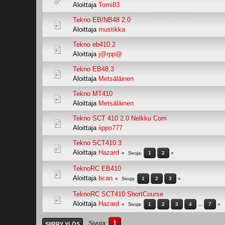
Aloittaja
Tomi83
Tekno EB/NB48 2.0
Aloittaja
mustikka
Tekno eb410.2
Aloittaja
j@rpp@
Tekno EB48.3
Aloittaja
Metsäläinen
Tekno MT410
Aloittaja
Metsäläinen
Tekno SCT 410 2.0 Nelkku Corri
Aloittaja
iippo777
Tekno SCT410.3
Aloittaja
Hazard
1
2
Sivuja
TeknoRC EB410
Aloittaja
bcan
1
2
3
Sivuja
TeknoRC SCT410 ShortCourse
Aloittaja
Hazard
1
2
3
4
...
7
Sivuja
1
Sivuja
SIIRRY YLÖS