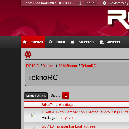
Tervetuloa foorumille
RC10.FI
Kirjaudu
Rekisteröidy
Etusivu
Haku
Kalenteri
Jäsenet
RC10.FI
/
Yleiset
/
Sähköautot
/
TeknoRC
TeknoRC
1
Sivuja
SIIRRY ALAS
Aihe
/
Aloittaja
EB48.4 1/8th Competition Electric Buggy Kit (TKR8
Aloittaja
mamyllyn
Sct410 monsteriksi bashaukseen