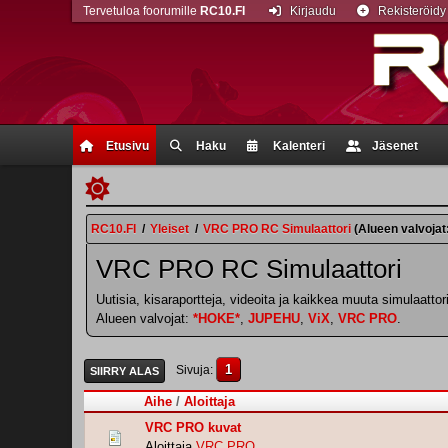
Tervetuloa foorumille
RC10.FI
Kirjaudu
Rekisteröidy
Etusivu
Haku
Kalenteri
Jäsenet
RC10.FI
/
Yleiset
/
VRC PRO RC Simulaattori
(Alueen valvojat
VRC PRO RC Simulaattori
Uutisia, kisaraportteja, videoita ja kaikkea muuta simulaattorii
Alueen valvojat:
*HOKE*
,
JUPEHU
,
ViX
,
VRC PRO
.
1
Sivuja
SIIRRY ALAS
Aihe
/
Aloittaja
VRC PRO kuvat
Aloittaja
VRC PRO