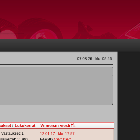
07.08.26 - klo: 05.46
aukset
/
Lukukerrat
Viimeisin viesti
Vastaukset: 1
12.01.17 - klo: 17.57
ukukerrat: 11,993
tekijältä
VRC PRO