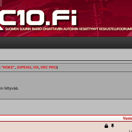
:
*HOKE*
,
JUPEHU
,
ViX
,
VRC PRO
)
n liittyvää.
Vast
L