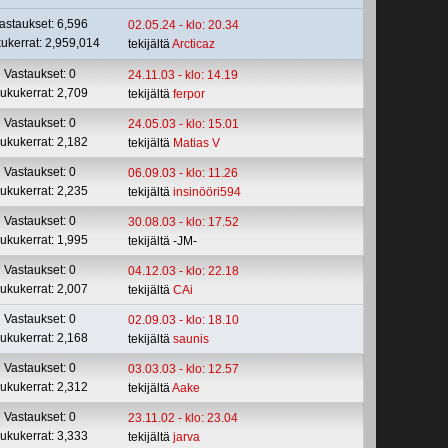
astaukset: 6,596
02.05.24 - klo: 20.34
ukerrat: 2,959,014
tekijältä
Arcticaz
Vastaukset: 0
24.11.03 - klo: 14.19
ukukerrat: 2,709
tekijältä
ferpor
Vastaukset: 0
24.05.03 - klo: 15.01
ukukerrat: 2,182
tekijältä
Matias V
Vastaukset: 0
06.09.03 - klo: 11.26
ukukerrat: 2,235
tekijältä
insinööri594
Vastaukset: 0
30.08.03 - klo: 17.52
ukukerrat: 1,995
tekijältä -JM-
Vastaukset: 0
04.12.03 - klo: 22.18
ukukerrat: 2,007
tekijältä
CAi
Vastaukset: 0
02.09.03 - klo: 18.10
ukukerrat: 2,168
tekijältä
saunis
Vastaukset: 0
03.03.03 - klo: 12.57
ukukerrat: 2,312
tekijältä
Aake
Vastaukset: 0
23.11.02 - klo: 23.04
ukukerrat: 3,333
tekijältä
jarva