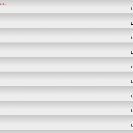
isti
L
L
L
L
L
L
L
L
L