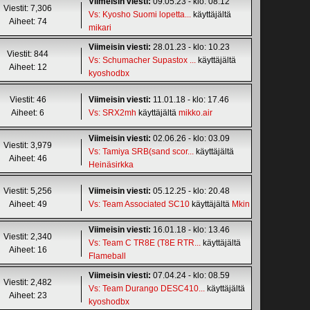
Viimeisin viesti:
09.05.23 - klo: 08.12
Viestit: 7,306
Vs: Kyosho Suomi lopetta...
käyttäjältä
Aiheet: 74
mikari
Viimeisin viesti:
28.01.23 - klo: 10.23
Viestit: 844
Vs: Schumacher Supastox ...
käyttäjältä
Aiheet: 12
kyoshodbx
Viestit: 46
Viimeisin viesti:
11.01.18 - klo: 17.46
Aiheet: 6
Vs: SRX2mh
käyttäjältä
mikko.air
Viimeisin viesti:
02.06.26 - klo: 03.09
Viestit: 3,979
Vs: Tamiya SRB(sand scor...
käyttäjältä
Aiheet: 46
Heinäsirkka
Viestit: 5,256
Viimeisin viesti:
05.12.25 - klo: 20.48
Aiheet: 49
Vs: Team Associated SC10
käyttäjältä
Mkin
Viimeisin viesti:
16.01.18 - klo: 13.46
Viestit: 2,340
Vs: Team C TR8E (T8E RTR...
käyttäjältä
Aiheet: 16
Flameball
Viimeisin viesti:
07.04.24 - klo: 08.59
Viestit: 2,482
Vs: Team Durango DESC410...
käyttäjältä
Aiheet: 23
kyoshodbx