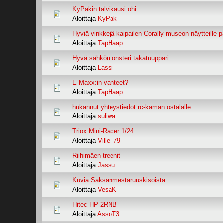
KyPakin talvikausi ohi
Aloittaja
KyPak
Hyviä vinkkejä kaipailen Corally-museon näytteille 
Aloittaja
TapHaap
Hyvä sähkömonsteri takatuuppari
Aloittaja
Lassi
E-Maxx:in vanteet?
Aloittaja
TapHaap
hukannut yhteystiedot rc-kaman ostalalle
Aloittaja
suliwa
Triox Mini-Racer 1/24
Aloittaja
Ville_79
Riihimäen treenit
Aloittaja
Jassu
Kuvia Saksanmestaruuskisoista
Aloittaja
VesaK
Hitec HP-2RNB
Aloittaja
AssoT3