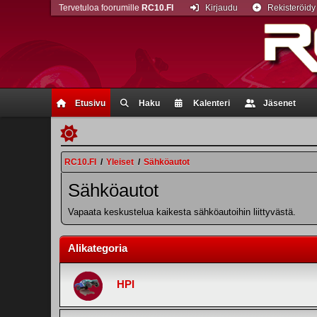
Tervetuloa foorumille
RC10.FI
Kirjaudu
Rekisteröidy
Etusivu
Haku
Kalenteri
Jäsenet
RC10.FI
/
Yleiset
/
Sähköautot
Sähköautot
Vapaata keskustelua kaikesta sähköautoihin liittyvästä.
Alikategoria
HPI