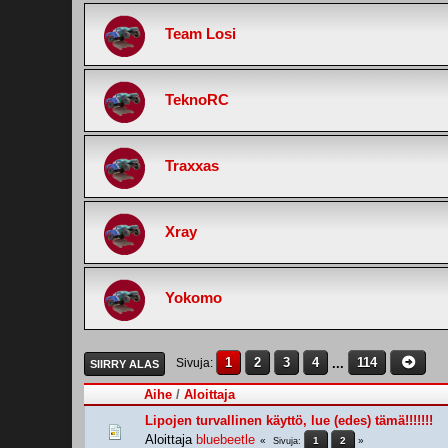
Team Losi
TeknoRC
Traxxas
Xray
Yokomo
1
2
3
4
...
114
Sivuja
SIIRRY ALAS
Aihe
/
Aloittaja
Lipojen turvallinen käyttö, lue (edes) tämä!!!!!!!
Aloittaja
bluebeetle
1
2
Sivuja