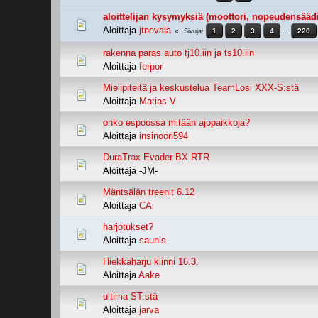
aloittelijan kysymyksiä (moottori, nopeudensäädi
Aloittaja
jtnevala
1
2
3
4
...
220
Sivuja
rakenna paras auto tj10.iin ja ts10.iin
Aloittaja
ferpor
Mielipiteitä ja keskustelua TeamLosi XXX-S:stä
Aloittaja
Matias V
onko espoossa mitään ajopaikkoja?
Aloittaja
insinööri594
DuraTrax Evader BX RTR
Aloittaja -JM-
Mäntsälän treenit 6.12
Aloittaja
CAi
harjotukset?
Aloittaja
saunis
Hiekkaharju kiinni 16.3.
Aloittaja
Aake
ultima ST:stä
Aloittaja
jarva