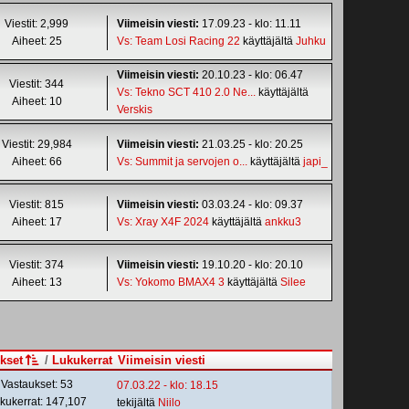
Viestit: 2,999
Viimeisin viesti:
17.09.23 - klo: 11.11
Aiheet: 25
Vs: Team Losi Racing 22
käyttäjältä
Juhku
Viimeisin viesti:
20.10.23 - klo: 06.47
Viestit: 344
Vs: Tekno SCT 410 2.0 Ne...
käyttäjältä
Aiheet: 10
Verskis
Viestit: 29,984
Viimeisin viesti:
21.03.25 - klo: 20.25
Aiheet: 66
Vs: Summit ja servojen o...
käyttäjältä
japi_
Viestit: 815
Viimeisin viesti:
03.03.24 - klo: 09.37
Aiheet: 17
Vs: Xray X4F 2024
käyttäjältä
ankku3
Viestit: 374
Viimeisin viesti:
19.10.20 - klo: 20.10
Aiheet: 13
Vs: Yokomo BMAX4 3
käyttäjältä
Silee
kset
/
Lukukerrat
Viimeisin viesti
Vastaukset: 53
07.03.22 - klo: 18.15
kukerrat: 147,107
tekijältä
Niilo