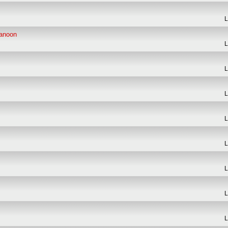
L
panoon
L
L
L
L
L
L
L
L