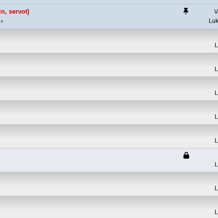
n, servot)
V
Luk
L
L
L
L
L
L
L
L