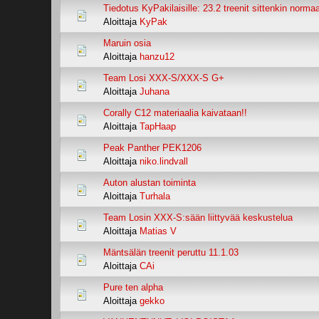
Tiedotus KyPakilaisille: 23.2 treenit sittenkin normaal
Aloittaja
KyPak
Maruin osia
Aloittaja
hanzu12
Team Losi XXX-S/XXX-S G+
Aloittaja
Juhana
Corally C12 materiaalia kaivataan!!
Aloittaja
TapHaap
Peak Panther PEK1206
Aloittaja
niko.lindvall
Auton alustan toiminta
Aloittaja
Turhala
Team Losin XXX-S:sään liittyvää keskustelua
Aloittaja
Matias V
Mäntsälän treenit peruttu 11.1.03
Aloittaja
CAi
Pure ten alpha
Aloittaja
gekko