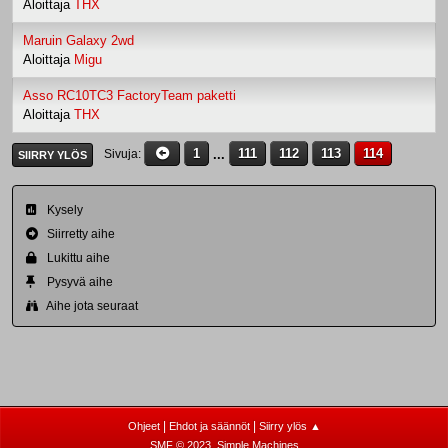
Aloittaja
THX
Maruin Galaxy 2wd
Aloittaja
Migu
Asso RC10TC3 FactoryTeam paketti
Aloittaja
THX
1
...
111
112
113
114
Sivuja
SIIRRY YLÖS
Kysely
Siirretty aihe
Lukittu aihe
Pysyvä aihe
Aihe jota seuraat
|
|
Ohjeet
Ehdot ja säännöt
Siirry ylös ▲
,
SMF © 2023
Simple Machines