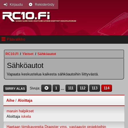
Kirjaudu
Rekisteröidy
Päävalikko
RC10.FI
/
Yleiset
/
Sähköautot
Sähköautot
Vapaata keskustelua kaikesta sähköautoihin liittyvästä.
1
...
111
112
113
114
Sivuja
SIIRRY ALAS
Aihe
/
Aloittaja
maruin halpikset
Aloittaja
iskela
Haetaan tiimikavereita Dragster yms. vastaaviin projekteihin