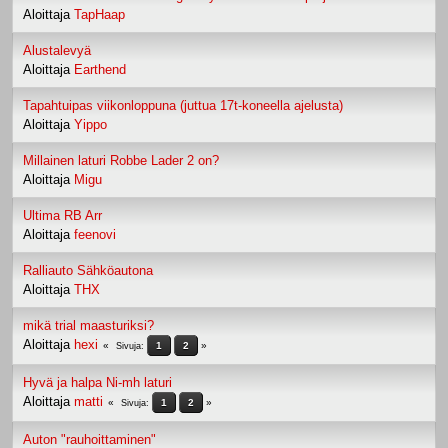
Aloittaja
TapHaap
Alustalevyä
Aloittaja
Earthend
Tapahtuipas viikonloppuna (juttua 17t-koneella ajelusta)
Aloittaja
Yippo
Millainen laturi Robbe Lader 2 on?
Aloittaja
Migu
Ultima RB Arr
Aloittaja
feenovi
Ralliauto Sähköautona
Aloittaja
THX
mikä trial maasturiksi?
Aloittaja
hexi
1
2
Sivuja
Hyvä ja halpa Ni-mh laturi
Aloittaja
matti
1
2
Sivuja
Auton "rauhoittaminen"