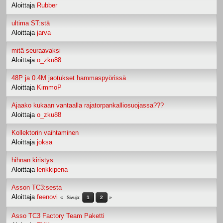
Aloittaja
Rubber
ultima ST:stä
Aloittaja
jarva
mitä seuraavaksi
Aloittaja
o_zku88
48P ja 0.4M jaotukset hammaspyörissä
Aloittaja
KimmoP
Ajaako kukaan vantaalla rajatorpankalliosuojassa???
Aloittaja
o_zku88
Kollektorin vaihtaminen
Aloittaja
joksa
hihnan kiristys
Aloittaja
lenkkipena
Asson TC3:sesta
Aloittaja
feenovi
1
2
Sivuja
Asso TC3 Factory Team Paketti