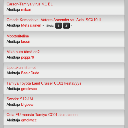
Carson-Tamiya virus 4.1 BL
Aloittaja
mikari
Gmade Komodo vs. Vaterra Ascender vs. Axial SCX10 II
Aloittaja
Metsäläinen
1
2
Sivuja
Moottoriteline
Aloittaja
lassii
Mikä auto tämä on?
Aloittaja
poppi79
Lipo akun liittimet
Aloittaja
BasicDude
Tamiya Toyota Land Cruiser CC01 kestävyys
Aloittaja
gmckwcc
Sworkz S12-1M
Aloittaja
Bigbear
Osia EU-maasta Tamiya CC01 alustaiseen
Aloittaja
gmckwcc