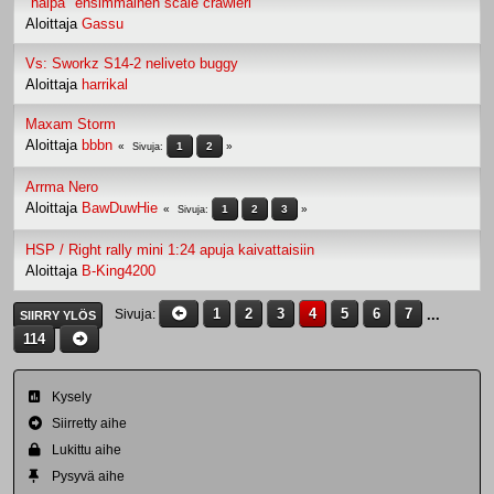
"halpa" ensimmäinen scale crawleri
Aloittaja
Gassu
Vs: Sworkz S14-2 neliveto buggy
Aloittaja
harrikal
Maxam Storm
Aloittaja
bbbn
1
2
Sivuja
Arrma Nero
Aloittaja
BawDuwHie
1
2
3
Sivuja
HSP / Right rally mini 1:24 apuja kaivattaisiin
Aloittaja
B-King4200
1
2
3
4
5
6
7
...
Sivuja
SIIRRY YLÖS
114
Kysely
Siirretty aihe
Lukittu aihe
Pysyvä aihe