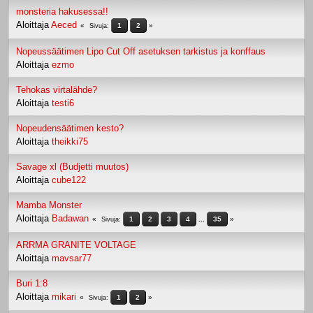
monsteria hakusessa!!
Aloittaja
Aeced
1
2
Sivuja
Nopeussäätimen Lipo Cut Off asetuksen tarkistus ja konffaus
Aloittaja
ezmo
Tehokas virtalähde?
Aloittaja
testi6
Nopeudensäätimen kesto?
Aloittaja
theikki75
Savage xl (Budjetti muutos)
Aloittaja
cube122
Mamba Monster
Aloittaja
Badawan
1
2
3
4
...
35
Sivuja
ARRMA GRANITE VOLTAGE
Aloittaja
mavsar77
Buri 1:8
Aloittaja
mikari
1
2
Sivuja