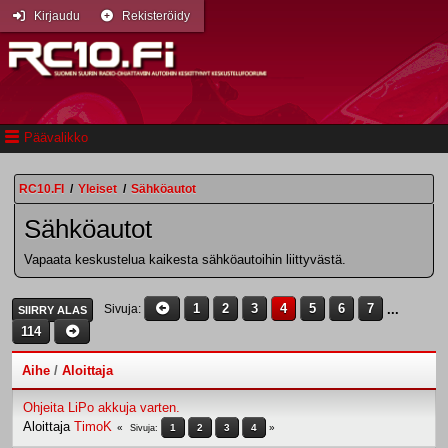
Kirjaudu
Rekisteröidy
Päävalikko
RC10.FI
/
Yleiset
/
Sähköautot
Sähköautot
Vapaata keskustelua kaikesta sähköautoihin liittyvästä.
1
2
3
4
5
6
7
...
Sivuja
SIIRRY ALAS
114
Aihe
/
Aloittaja
Ohjeita LiPo akkuja varten.
Aloittaja
TimoK
1
2
3
4
Sivuja