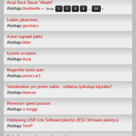
Axial Rock Racer "Wraith"
Aloittaja
bluebeetle
1
2
3
4
...
10
Sivuja
Ledien jakaminen
Aloittaja
gmckwcc
Auton signaali pätkii
Aloittaja
bbbn
kyosho scorpion
Aloittaja
tksaj
Mugenilta turisti auto
Aloittaja
jerzirccar1
Vetoakselien ym pinnin vaihto ..millaisia työkaluja käytätte?
Aloittaja
bluevan
Reventon speed passion
Aloittaja
rc-kinggi
Hobbywing USB Link Software päivitys (ESC firmware päivitys)
Aloittaja
TeroP