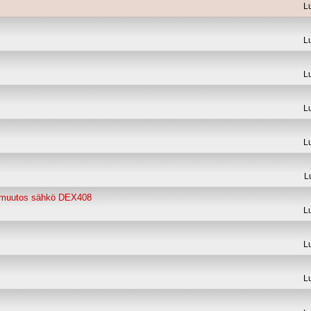
L
L
L
L
L
L
muutos sähkö DEX408
L
L
L