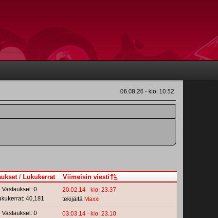
06.08.26 - klo: 10.52
aukset
/
Lukukerrat
Viimeisin viesti
Vastaukset: 0
20.02.14 - klo: 23.37
ukukerrat: 40,181
tekijältä
Maxxi
Vastaukset: 0
03.03.14 - klo: 23.10