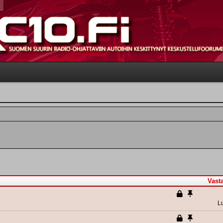
Vast
L