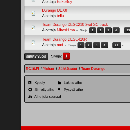
Aloittaja
EskoBoy
Durango DEX8
Aloittaja
tellu
Team Durango DESC210 2wd SC truck
Aloittaja
MirosHima
1
2
3
4
...
25
Sivuja
Team Durango DESC410R
Aloittaja
mof
1
2
3
4
...
21
Sivuja
1
Sivuja
SIIRRY YLÖS
RC10.FI
/
Yleiset
/
Sähköautot
/
Team Durango
Kysely
Lukittu aihe
Siirretty aihe
Pysyvä aihe
Aihe jota seuraat