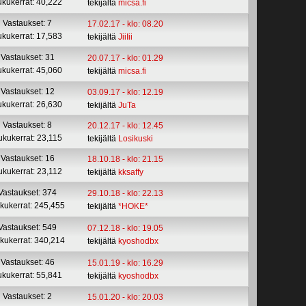
ukukerrat: 40,222
tekijältä
micsa.fi
Vastaukset: 7
17.02.17 - klo: 08.20
ukukerrat: 17,583
tekijältä
JiiIii
Vastaukset: 31
20.07.17 - klo: 01.29
ukukerrat: 45,060
tekijältä
micsa.fi
Vastaukset: 12
03.09.17 - klo: 12.19
ukukerrat: 26,630
tekijältä
JuTa
Vastaukset: 8
20.12.17 - klo: 12.45
ukukerrat: 23,115
tekijältä
Losikuski
Vastaukset: 16
18.10.18 - klo: 21.15
ukukerrat: 23,112
tekijältä
kksaffy
Vastaukset: 374
29.10.18 - klo: 22.13
kukerrat: 245,455
tekijältä
*HOKE*
Vastaukset: 549
07.12.18 - klo: 19.05
kukerrat: 340,214
tekijältä
kyoshodbx
Vastaukset: 46
15.01.19 - klo: 16.29
ukukerrat: 55,841
tekijältä
kyoshodbx
Vastaukset: 2
15.01.20 - klo: 20.03