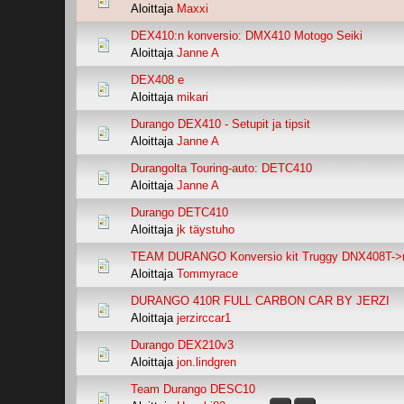
Aloittaja
Maxxi
DEX410:n konversio: DMX410 Motogo Seiki
Aloittaja
Janne A
DEX408 e
Aloittaja
mikari
Durango DEX410 - Setupit ja tipsit
Aloittaja
Janne A
Durangolta Touring-auto: DETC410
Aloittaja
Janne A
Durango DETC410
Aloittaja
jk täystuho
TEAM DURANGO Konversio kit Truggy DNX408T->
Aloittaja
Tommyrace
DURANGO 410R FULL CARBON CAR BY JERZI
Aloittaja
jerzirccar1
Durango DEX210v3
Aloittaja
jon.lindgren
Team Durango DESC10