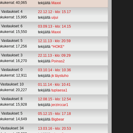
ukukerrat: 40,065
tekijältä
Maxxi
Vastaukset: 4
22.12.12 - klo: 15.17
ukukerrat: 15,995
tekijältä
uijui
Vastaukset: 6
03.09.13 - klo: 14.15
ukukerrat: 15,550
tekijältä
Maxxi
Vastaukset: 5
12.11.13 - klo: 20.59
ukukerrat: 17,256
tekijältä
*HOKE*
Vastaukset: 3
22.11.13 - klo: 09.29
ukukerrat: 16,270
tekijältä
Poinas2
Vastaukset: 0
03.10.14 - klo: 10.36
ukukerrat: 12,911
tekijältä
jk täystuho
Vastaukset: 10
01.11.14 - klo: 10.41
ukukerrat: 20,227
tekijältä
tuplaesa1
Vastaukset: 8
12.08.15 - klo: 12.54
ukukerrat: 15,928
tekijältä
jerzirccar1
Vastaukset: 5
05.12.15 - klo: 17.18
ukukerrat: 14,649
tekijältä
Bigbear
Vastaukset: 34
13.03.16 - klo: 20.53