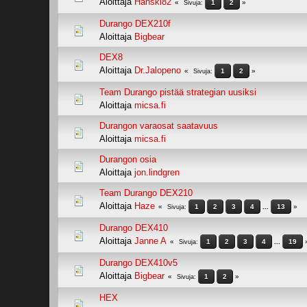
Aloittaja
Hanski82
1
2
Sivuja
Durango DEX210f
Aloittaja
Bigbear
DEX8
Aloittaja
Dr.Jalopeno
1
2
Sivuja
Team Durango pistää strategian uusiksi
Aloittaja
micsa.fi
Durangon varaosat saatavuus
Aloittaja
micsa.fi
Durangon osia
Aloittaja
jon.lindgren
Team Durango DEX210
Aloittaja
Haze
1
2
3
4
...
13
Sivuja
Durango DEX410
Aloittaja
Janne A
1
2
3
4
...
19
Sivuja
Durango DEX410v5
Aloittaja
Bigbear
1
2
Sivuja
HEX