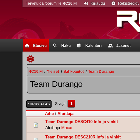
Tervetuloa foorumille
RC10.FI
Kirjaudu
Rekisteröidy
Etusivu
Haku
Kalenteri
Jäsenet
RC10.FI
/
Yleiset
/
Sähköautot
/
Team Durango
Team Durango
1
Sivuja
SIIRRY ALAS
Aihe
/
Aloittaja
Team Durango DESC410 Info ja vinkit
Aloittaja
Maxxi
Team Durango DESC210R Info ja vinkit