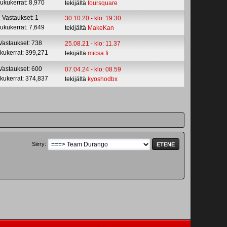
ukukerrat: 8,970
tekijältä
foursquare
Vastaukset: 1
30.10.20 - klo: 19.30
ukukerrat: 7,649
tekijältä
MakeKan
Vastaukset: 738
25.08.21 - klo: 11.37
kukerrat: 399,271
tekijältä
micsa.fi
Vastaukset: 600
07.04.24 - klo: 08.59
kukerrat: 374,837
tekijältä
kyoshodbx
Siirry