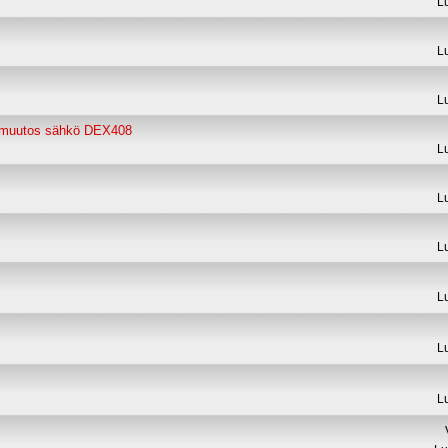
L
L
L
muutos sähkö DEX408
L
L
L
L
L
L