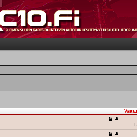
Vastau
L