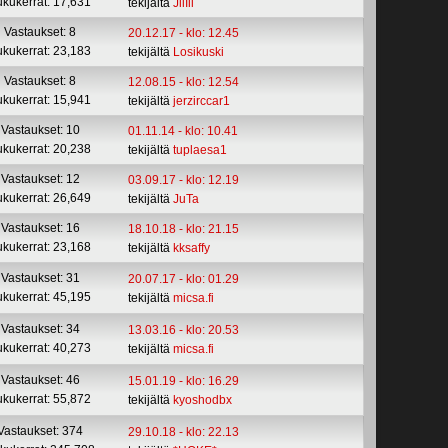
ukukerrat: 17,631
tekijältä
JiiIii
Vastaukset: 8
20.12.17 - klo: 12.45
ukukerrat: 23,183
tekijältä
Losikuski
Vastaukset: 8
12.08.15 - klo: 12.54
ukukerrat: 15,941
tekijältä
jerzirccar1
Vastaukset: 10
01.11.14 - klo: 10.41
ukukerrat: 20,238
tekijältä
tuplaesa1
Vastaukset: 12
03.09.17 - klo: 12.19
ukukerrat: 26,649
tekijältä
JuTa
Vastaukset: 16
18.10.18 - klo: 21.15
ukukerrat: 23,168
tekijältä
kksaffy
Vastaukset: 31
20.07.17 - klo: 01.29
ukukerrat: 45,195
tekijältä
micsa.fi
Vastaukset: 34
13.03.16 - klo: 20.53
ukukerrat: 40,273
tekijältä
micsa.fi
Vastaukset: 46
15.01.19 - klo: 16.29
ukukerrat: 55,872
tekijältä
kyoshodbx
Vastaukset: 374
29.10.18 - klo: 22.13