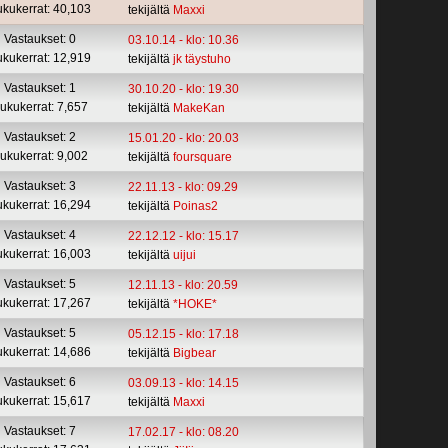
ukukerrat: 40,103
tekijältä
Maxxi
Vastaukset: 0
03.10.14 - klo: 10.36
ukukerrat: 12,919
tekijältä
jk täystuho
Vastaukset: 1
30.10.20 - klo: 19.30
ukukerrat: 7,657
tekijältä
MakeKan
Vastaukset: 2
15.01.20 - klo: 20.03
ukukerrat: 9,002
tekijältä
foursquare
Vastaukset: 3
22.11.13 - klo: 09.29
ukukerrat: 16,294
tekijältä
Poinas2
Vastaukset: 4
22.12.12 - klo: 15.17
ukukerrat: 16,003
tekijältä
uijui
Vastaukset: 5
12.11.13 - klo: 20.59
ukukerrat: 17,267
tekijältä
*HOKE*
Vastaukset: 5
05.12.15 - klo: 17.18
ukukerrat: 14,686
tekijältä
Bigbear
Vastaukset: 6
03.09.13 - klo: 14.15
ukukerrat: 15,617
tekijältä
Maxxi
Vastaukset: 7
17.02.17 - klo: 08.20