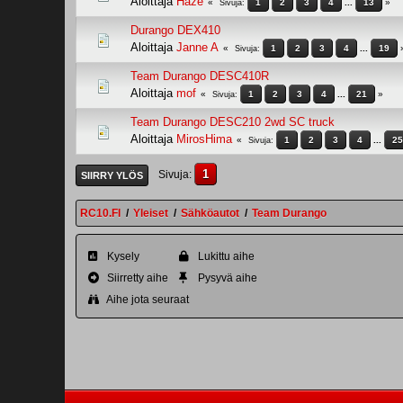
Aloittaja
Haze
1
2
3
4
...
13
Sivuja
Durango DEX410
Aloittaja
Janne A
1
2
3
4
...
19
Sivuja
Team Durango DESC410R
Aloittaja
mof
1
2
3
4
...
21
Sivuja
Team Durango DESC210 2wd SC truck
Aloittaja
MirosHima
1
2
3
4
...
25
Sivuja
1
Sivuja
SIIRRY YLÖS
RC10.FI
/
Yleiset
/
Sähköautot
/
Team Durango
Kysely
Lukittu aihe
Siirretty aihe
Pysyvä aihe
Aihe jota seuraat