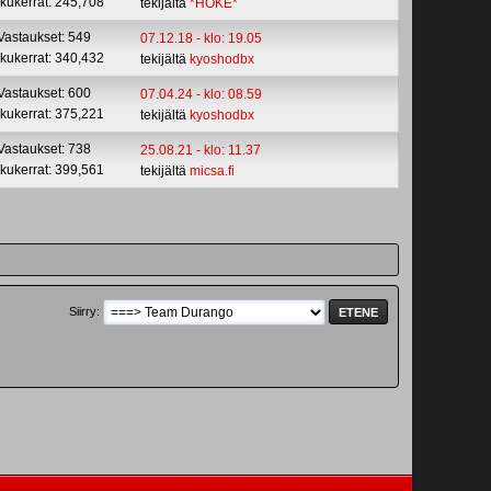
kukerrat: 245,708
tekijältä
*HOKE*
Vastaukset: 549
07.12.18 - klo: 19.05
kukerrat: 340,432
tekijältä
kyoshodbx
Vastaukset: 600
07.04.24 - klo: 08.59
kukerrat: 375,221
tekijältä
kyoshodbx
Vastaukset: 738
25.08.21 - klo: 11.37
kukerrat: 399,561
tekijältä
micsa.fi
Siirry