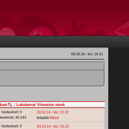
08.08.26 - klo: 19.41
kset
/
Lukukerrat
Viimeisin viesti
Vastaukset: 0
20.02.14 - klo: 23.37
ukukerrat: 40,193
tekijältä
Maxxi
Vastaukset: 0
03.03.14 - klo: 23.10