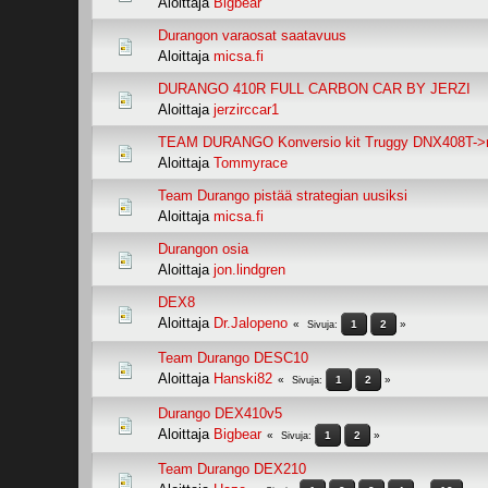
Aloittaja
Bigbear
Durangon varaosat saatavuus
Aloittaja
micsa.fi
DURANGO 410R FULL CARBON CAR BY JERZI
Aloittaja
jerzirccar1
TEAM DURANGO Konversio kit Truggy DNX408T->
Aloittaja
Tommyrace
Team Durango pistää strategian uusiksi
Aloittaja
micsa.fi
Durangon osia
Aloittaja
jon.lindgren
DEX8
Aloittaja
Dr.Jalopeno
1
2
Sivuja
Team Durango DESC10
Aloittaja
Hanski82
1
2
Sivuja
Durango DEX410v5
Aloittaja
Bigbear
1
2
Sivuja
Team Durango DEX210