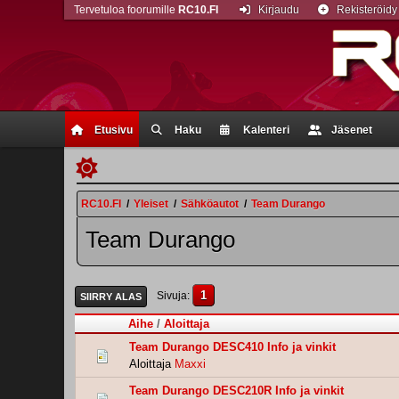
Tervetuloa foorumille
RC10.FI
Kirjaudu
Rekisteröidy
Etusivu
Haku
Kalenteri
Jäsenet
RC10.FI
/
Yleiset
/
Sähköautot
/
Team Durango
Team Durango
1
Sivuja
SIIRRY ALAS
Aihe
/
Aloittaja
Team Durango DESC410 Info ja vinkit
Aloittaja
Maxxi
Team Durango DESC210R Info ja vinkit